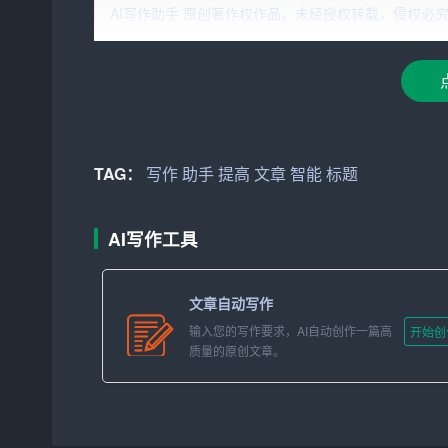
词，助手即可为您推荐相关素材，让您在写作过程
AI写作助手 原创著作权作品，未经授权转载，侵权必究！文章网址：h
2. 智能语法纠正
写作过程中，语法错误是让许多人为之头疼的问题
文章，并为您指出语法错误。此外，助手还可根据
道。
TAG：
写作
助手
提高
文章
智能
标题
3. 个性化写作风格
智能写作助手内置多种写作风格，如新闻报道、文
AI写作工具
成相应风格的文本。如果您有特殊的写作要求，还
文章自动写作
4. 智能推荐
标题
输入您的写作要求，AI自动创作一篇高
开始创
标题是文章的灵魂，一个好的标题能够激发读者的
质量的原创文章。
项。您可以选择心仪的标题，或者根据助手提供的
5. 实时协作与云端存储