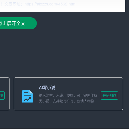
中不再为缺乏素材而烦恼。
ttps://aixzzs.com/4562.html
点击展开全文
。智能写作助手具备强大的语法分析能力，能够实时检测您的
您的需求，提供多种语法润色建议，让您的文章更加通顺、地
艺散文、学术论文等。您只需选择所需风格，助手便会为您生
可以自定义写作风格，让助手为您量身定制文章。
AI写小说
输入题材、人设、梗概，AI一键创作各
作
开始创作
兴趣。智能写作助手根据您的文章内容，自动推荐多个标题选
类小说，支持续写扩写、剧情人物修
改。
建议进行修改，让您的文章更具吸引力。