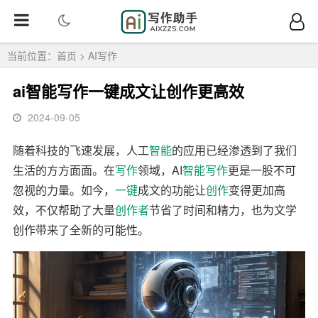
当前位置：
首页
>
AI写作
ai智能写作一键成文让创作更高效
2024-09-05
随着科技的飞速发展，人工
智能
的应用已经渗透到了我们
生活的方方面面。在
写作
领域，AI
智能写作
更是一股不可
忽视的力量。如今，
一键
成文的功能让
创作
变得更加高
效，不仅帮助了大量
创作者
节省了时间和精力，也为文学
创作带来了全新的可能性。