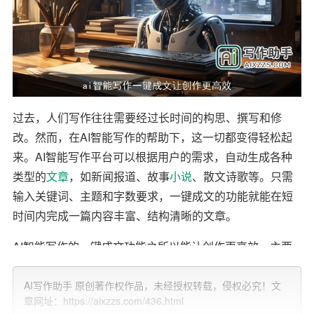
过去，人们写作往往需要经过长时间的构思、撰写和修
改。然而，在AI智能写作的帮助下，这一切都变得轻松起
来。AI智能写作平台可以根据用户的需求，自动生成各种
类型的
文章
，如新闻报道、故事
小说
、散文诗歌等。只需
输入关键词、主题和字数要求，一键成文的功能就能在短
时间内完成一篇内容丰富、结构清晰的文章。
AI智能写作的一键成文功能之所以能让创作更高效，主要
体现在以下几个方面。
AI写作助手 原创著作权作品，未经授权转载，侵权必究！文
首先，AI智能写作平台拥有强大的素材库和语言库。这些
章网址：https://aixzzs.com/436.html