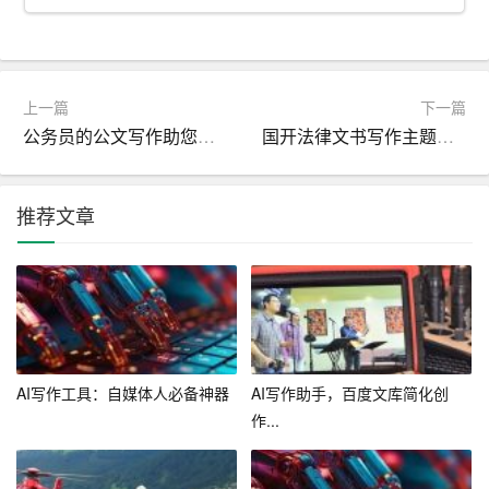
然而，尽管AI智能写作的一键成文功能带来了许多便利，
但也引发了一些争议。有人认为，过度依赖AI智能写作会
影响创作者的思维能力和表达能力，甚至可能导致文学创
上一篇
下一篇
作的衰落。事实上，这种担忧并非没有道理。但如果能正
公务员的公文写作助您更好的了解公务员公文写作
国开法律文书写作主题揭秘专业技巧
确看待和使用AI智能写作，将其作为辅助工具，而非替代
品，就能充分发挥其优势，提高写作效率。
推荐文章
一方面，我们可以利用AI智能写作的一键成文功能来完成
一些常规性、模板化的文章，将更多的精力投入到创作性
和创新性的写作中。另一方面，我们还可以通过与AI智能
写作的互动，学习到一些优秀的写作技巧和表达方式，从
而提升自己的写作水平。
AI写作工具：自媒体人必备神器
AI写作助手，百度文库简化创
总之，AI智能写作的一键成文功能让创作更加高效，为创
作...
作者带来了无尽的想象空间。只要我们正确使用这个工
具，就能在写作的道路上越走越远，创作出更多优秀的作
品。同时，我们也要警惕过度依赖AI智能写作，保持自己