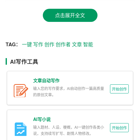
库中包含了大量的名言警句、经典案例和优美语句，可以
为创作者提供丰富的写作素材。同时，AI智能写作还能根
点击展开全文
据用户的需求，自动调整语言风格和表达方式，使得文章
更具个性化和创意。
其次，AI智能写作具有高效的信息处理能力。在当今信息
TAG：
一键
写作
创作
创作者
文章
智能
爆炸的时代，人们往往需要快速了解某个领域的最新动态
和海量信息。AI智能写作平台可以迅速对这些信息进行整
AI写作工具
合和梳理，一键生成简洁明了的文章，帮助读者节省宝贵
的时间。
文章自动写作
输入您的写作要求，AI自动创作一篇高质量
再次，AI智能写作能有效降低写作门槛。过去，写作是一
开始创作
的原创文章。
项需要深厚功底和功底的技能，许多人望而却步。而现
在，随着AI智能写作的普及，哪怕是没有写作基础的人，
也能通过一键成文的功能，轻松地创作出符合要求的文
AI写小说
章。这使得更多的人有机会参与到写作这个领域中来，丰
输入题材、人设、梗概，AI一键创作各类小
开始创作
富了文学创作的多样性。
说，支持续写扩写、剧情人物修改。