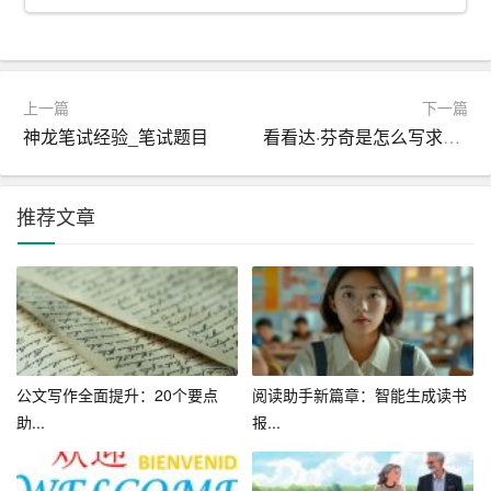
档，如合同、报告、邀请函等。智能模板和自动排版功能
可以提高文档制作效率，节省人力资源。
2. 教育培训：教师和学生可以使用AI文档生成器制作课
上一篇
下一篇
件、教案、试卷等。丰富的模板库和自动排版功能可以让
神龙笔试经验_笔试题目
看看达·芬奇是怎么写求职信的_如何写求职信
学生和教师的文档制作更加规范、专业。
3. 个人应用：个人用户可以使用AI文档生成器制作简历、
推荐文章
邀请函、贺卡等。智能纠错和个性化定制功能可以让用户
轻松打造出高质量的文档。
4. 协同办公：团队成员可以使用AI文档生成器共同编辑文
档，实现协同工作。云端存储和实时更新功能可以让团队
成员随时了解文档的最新状态。
公文写作全面提升：20个要点
阅读助手新篇章：智能生成读书
助...
报...
三、AI文档生成器的未来发展趋势
1. 人工智能技术的不断进步，使得文档生成器的智能化水