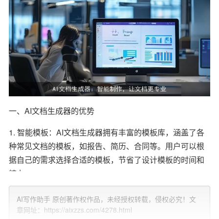
一、AI文档生成器的优势
1. 智能模板：AI文档生成器拥有丰富的模板库，涵盖了各
种常见文档的模板，如报告、简历、合同等。用户可以根
据自己的需求选择合适的模板，节省了设计模板的时间和
精力。
2. 自动排版：AI文档生成器能够自动对文档进行排版，使
AI写作助手 原创著作权作品，未经授权转载，侵权必究！文
得文档结构清晰、格式规范。用户只需关注内容撰写，无
章网址：https://aixzzs.com/4278.html