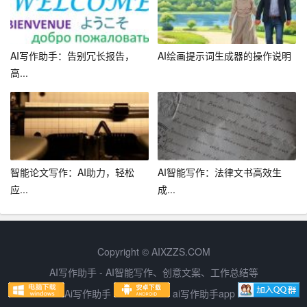
平越来越高。未来，文档生成器将能够更加准确地理解用
户需求，提供更加个性化的服务。
AI写作助手：告别冗长报告，
AI绘画提示词生成器的操作说明
2. 随着大数据、云计算等技术的发展，文档生成器将实现
高...
更高效的数据处理和分析能力，为用户提供更加丰富的数
据驱动功能。
3. 跨平台、跨设备的功能将成为文档生成器的重要发展方
向。用户可以在不同平台和设备上使用文档生成器，实现
无缝衔接的工作体验。
智能论文写作：AI助力，轻松
AI智能写作：法律文书高效生
应...
成...
4. 文档生成器将与其他人工智能
助手
相结合，如语音助
手、图像识别助手等，为用户提供更加便捷、高效的服
务。
Copyright © AIXZZS.COM
总之，AI文档生成器作为一款智能工具，为广大用户提供
AI写作助手 - AI智能写作、创意文案、工作总结等
了一种高效、便捷的文档制作方式。随着人工智能技术的
Ai写作助手
ai写作助手app
不断发展，文档生成器的应用场景将更加广泛，功能也将