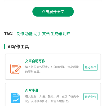
需担心排版问题。
点击展开全文
3. 智能纠错：AI文档生成器具备智能纠错功能，能够自动
检查文档中的语法错误、拼写错误等，提高文档的准确
性。
TAG：
制作
功能
助手
文档
生成器
用户
4. 数据驱动：AI文档生成器支持数据导入，用户可以将数
据表格、图片等导入到文档中，实现个性化定制。
AI写作工具
5. 云端存储：AI文档生成器将文档存储在云端，用户可以
随时随地查看和编辑文档，便于协同工作和数据备份。
文章自动写作
输入您的写作要求，AI自动创作一篇高质量
开始创作
6. 个性化定制：AI文档生成器提供了丰富的个性化设置，
的原创文章。
如字体、颜色、封面等，用户可以根据自己的喜好和需求
进行定制。
AI写小说
二、AI文档生成器的应用场景
输入题材、人设、梗概，AI一键创作各类小
开始创作
说，支持续写扩写、剧情人物修改。
1. 企业办公：企业可以使用AI文档生成器制作各种商务文