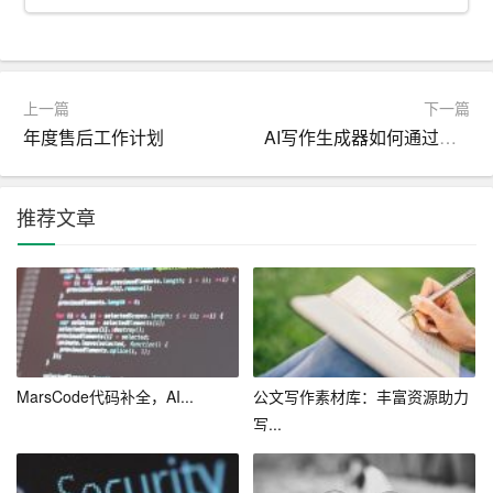
算法模拟人类的写作风格，但是它无法像人类一样拥有真
正的情感体验，这可能会导致它在某些情况下无法生成真
实感和人情味十足的内容。
上一篇
下一篇
其次，AI文字创作也可能导致版权和道德问题。由于AI是
年度售后工作计划
AI写作生成器如何通过提示词生成产品使用手册？
通过对大量的文本数据进行学习，它可能会无意中复制或
者模仿某些作品的内容，这可能会引发版权争议。同时，A
I生成的文字内容也可能会涉及到一些道德和伦理问题，比
推荐文章
如生成一些暴力或者色情的内容，这需要我们谨慎对待。
总的来说，AI文字创作是一项充满潜力和前景的技术。它
可以提高我们的创作效率，突破我们的想象力边界，帮助
我们更好地理解和运用语言。然而，它也存在一些问题和
挑战，需要我们谨慎对待和解决。在未来的发展中，我们
MarsCode代码补全，AI...
公文写作素材库：丰富资源助力
需要不断地探索和实践，让AI文字创作技术更好地为我们
写...
服务，让我们的想象力无限延展。