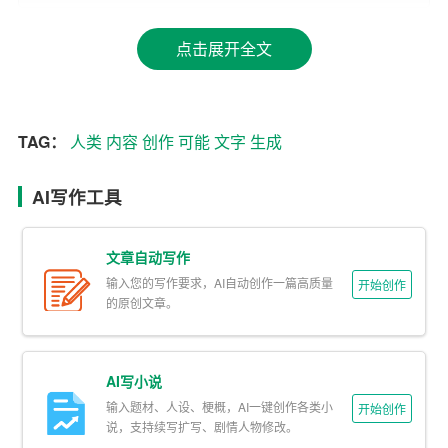
省我们的时间和精力，也可以让我们更快地得到我们想要
的内容。
点击展开全文
其次，AI文字创作可以突破
人类
的想象力边界。人类的大
脑虽然强大，但是在创造一些超乎想象的故事和场景时，
TAG：
人类
内容
创作
可能
文字
生成
往往会出现局限。而AI则没有这样的限制，它可以自由地
组合文字，创造出一些人类之前从未想象过的故事和场
AI写作工具
景。
最后，AI文字创作也可以帮助我们更好地理解和运用语
文章自动写作
言。通过对大量的文本数据进行学习，AI可以理解和运用
输入您的写作要求，AI自动创作一篇高质量
开始创作
语言的规则，生成更加准确和自然的文字内容。这不仅可
的原创文章。
以提高我们的写作水平，也可以帮助我们更好地理解和运
用语言。
AI写小说
然而，AI文字创作也存在一些问题和挑战。首先，AI生成
输入题材、人设、梗概，AI一键创作各类小
开始创作
说，支持续写扩写、剧情人物修改。
的文字内容
可能
缺乏人类的情感和温度。虽然AI可以通过