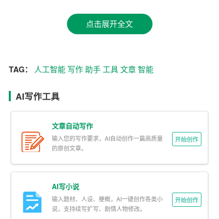
合特定受众的口味。
点击展开全文
第二大功能是智能编辑。AI工具写作助手能够自动识别文
章中的错误，包括语法、拼写和标点符号等，并给出修改
建议。同时，这款工具还能对文章进行深度审查，识别文
TAG：
人工智能
写作
助手
工具
文章
智能
章中的抄袭内容，保证文章的原创性。这对于那些追求高
效、高质量写作的用户来说，是一个非常实用的功能。
AI写作工具
第三大功能是智能优化。AI工具写作助手能够对文章进行
全面的优化，包括标题、关键词、摘要等，提高文章的搜
文章自动写作
索引擎排名，从而提升文章的曝光度和传播效果。这对于
输入您的写作要求，AI自动创作一篇高质量
开始创作
那些希望提高自己文章影响力的用户来说，是一个非常有
的原创文章。
力的工具。
除了以上三大核心功能外，AI工具写作助手还具备一些辅
AI写小说
助功能，如智能推荐写作素材、一键导入导出文档等，方
输入题材、人设、梗概，AI一键创作各类小
开始创作
说，支持续写扩写、剧情人物修改。
便用户进行写作和管理工作。