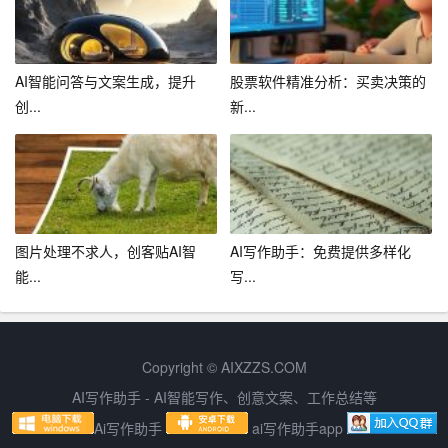
富。
总之，AI工具写作助手是一款值得推荐的智能写作工具。
它能够帮助我们提高写作效率、提升文章质量，让我们更
AI智能问答与文案生成，提升
股票软件精准分析：买卖决策的
好地适应这个时代的写作需求。让我们一起拥抱这个智能
创...
新...
写作的时代，让AI工具写作助手成为我们创作道路上的得
力助手！
图片处理不求人，创客贴AI智
AI写作助手：免费提供多样化
能...
写...
Copyright © AIXZZS.COM
AI写作助手 - AI智能写作、创意文案、工作总结等
Ai写作助手
ai写作助手app