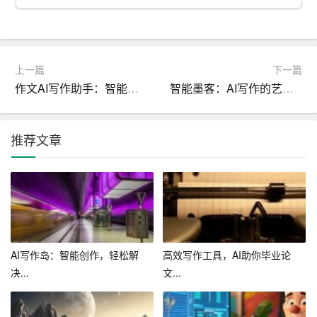
当然，作为一款人工智能产品，AI工具写作助手也有其局
限性。例如，在处理一些非常专业或者非常个性化的内容
时，它的效果可能不如人类作者。但是，我们不能否认，A
上一篇
下一篇
I工具写作助手在很大程度上提高了我们的写作效率和质
作文AI写作助手：智能科技为你的作文添彩
智能墨客：AI写作的艺术与科学
量，给我们带来了极大的便利。
在这个信息爆炸的时代，写作已经不再是少数人的专利。
推荐文章
越来越多的人需要通过写作来表达自己的观点、传播自己
的声音。而AI工具写作助手正是这样一款能够帮助我们更
好地实现这一目标的工具。它将人工智能技术与写作艺术
相结合，为我们提供了一种全新的创作体验。
未来，随着人工智能技术的不断进步，我们可以期待AI工
AI写作岛：智能创作，轻松解
高效写作工具，AI助你毕业论
具写作助手将带来更多惊喜。它或许能够帮助我们解决更
决...
文...
多的写作难题，让我们的创作更加自由、高效。而这一
切，都将成为我们在这个时代写作道路上的一份宝贵财