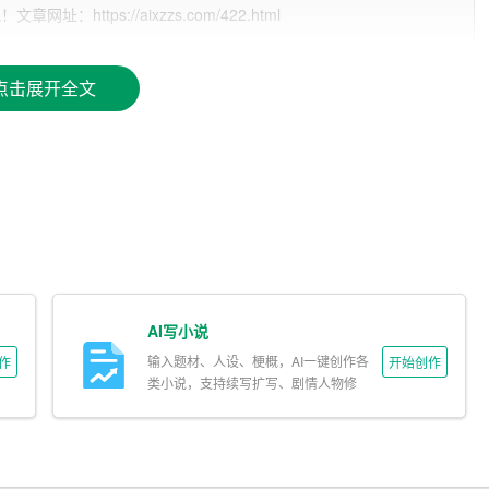
大量时间和精力进行市场调研、数据整理和文案撰写。而借助
ttps://aixzzs.com/422.html
实现对市场、竞争对手、产品、营销等多方面的全面分析。AI
模板和框架，创业者只需按照提示填充相关内容，便可迅速完
点击展开全文
，能够针对商业计划书中的关键环节提供精准的文案建议。例
I助手可以结合海量数据和成功案例，为创业者提供最具说服力
法、格式、逻辑等方面进行智能校对和优化，确保整份计划的严
AI写小说
输入题材、人设、梗概，AI一键创作各
作
开始创作
需要根据企业特点进行个性化定制。AI写作助手可以根据用户
类小说，支持续写扩写、剧情人物修
改。
特点的商业计划书。例如，在介绍企业背景、团队实力、发展
方式，展现出企业的独特魅力。