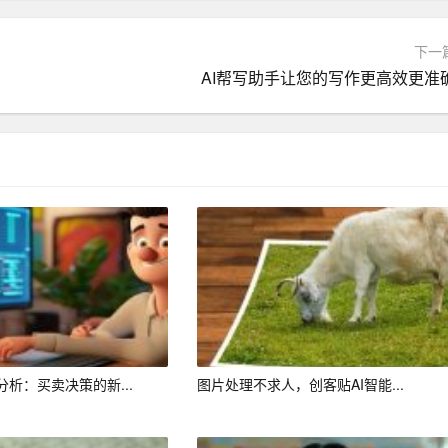
种问题和挑战。AI写作助手可以随时根据用户的需求和反馈，
下一
问或提出改进意见时，AI助手可以迅速修改商业计划书的相关
AI帮写助手让您的写作更高效更准
撰写的时间和成本。一方面，AI助手可以帮助创业者快速完成
手提供的精准建议和优化方案，可以降低创业者在外部咨询和修
要保障。借助AI写作助手，创业者可以撰写出更具说服力和专
析：买卖决策的新...
图片处理不求人，创客贴AI智能...
AI助手还能帮助企业在撰写计划书过程中，发现潜在的问题和