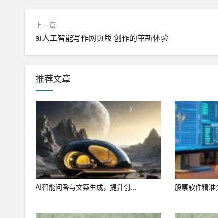
4. 实时调整和优化
在商业计划书的撰写过程中，创业者可能会遇到各
上一篇
进行内容的调整和优化。例如，在应对投资者的疑
ai人工智能写作网页版 创作的革新体验
内容，以满足用户的需求。
二、AI写作助手在商业计划书撰写中的优势
推荐文章
1. 节省时间和成本
利用AI写作助手，创业者可以大大节省商业计划书
计划书的撰写，提高工作效率；另一方面，AI助
改上的支出。
2. 提高成功率
一份专业的商业计划书是企业成功融资和发展的重
AI智能问答与文案生成，提升创...
股票软件精准分
业性的商业计划书，从而提高融资成功率。此外，
风险，提前进行调整和应对。