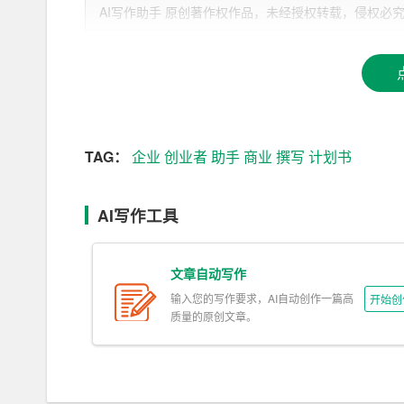
传统商业计划书的撰写过程，往往需要
创业者
花费
AI写作助手 原创著作权作品，未经授权转载，侵权必究！文章网址：h
AI写作助手，创业者可以迅速获取各类数据信息，
助手还可以根据用户需求，自动生成商业计划书的
成一份专业的商业计划书。
2. 提升内容质量
TAG：
企业
创业者
助手
商业
撰写
计划书
AI写作助手具有强大的语言处理和数据分析能力
如，在产品定位、市场分析、竞争优势等方面，A
的表述。此外，AI助手还能针对商业计划书的语
AI写作工具
谨和专业。
文章自动写作
3. 个性化定制
输入您的写作要求，AI自动创作一篇高
开始创
每个企业都有其独特的价值和优势，商业计划书也
质量的原创文章。
提供的信息和需求，为企业量身打造一份符合自身
历程等方面，AI助手可以运用丰富的词汇和表达