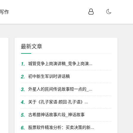
I写作
最新文章
1.
城管竞争上岗演讲稿_竞争上岗演...
2.
初中新生军训时讲话稿
3.
外星人的民间传说故事短一点的_...
4.
关于《孔子家语·颜回·孔子语》...
5.
古希腊神话故事片段_神话故事
6.
股票软件精准分析：买卖决策的新...