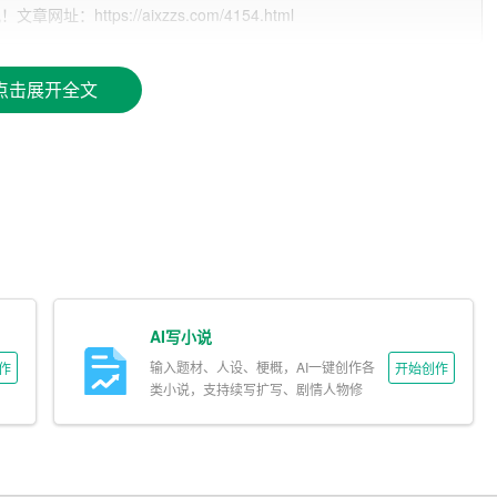
ttps://aixzzs.com/4154.html
户可以在平台上与AI助手进行交流，让AI助手更好地理解用户需
点击展开全文
写作风格和需求，逐渐提高生成文章的质量和准确性。
快速得到一篇符合要求的文章，大大节省了写作时间。
I写作平台可以提供辅助，让用户轻松完成写作任务。
种类型的内容，帮助用户拓展写作思路。
AI写小说
输入题材、人设、梗概，AI一键创作各
作
开始创作
，可以有效避免抄袭问题。
类小说，支持续写扩写、剧情人物修
改。
可以对生成的文章进行修改和优化，使其更加完美。