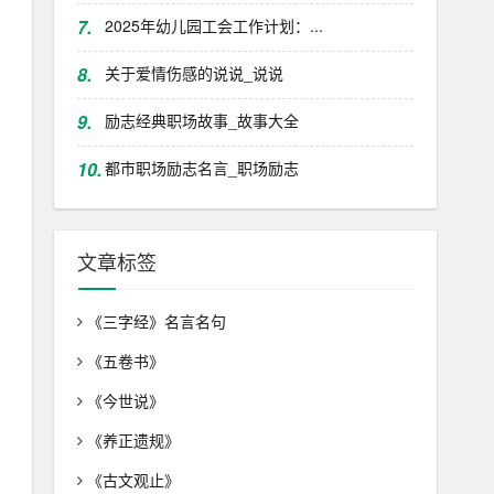
7.
2025年幼儿园工会工作计划：...
8.
关于爱情伤感的说说_说说
9.
励志经典职场故事_故事大全
10.
都市职场励志名言_职场励志
文章标签
《三字经》名言名句
《五卷书》
《今世说》
《养正遗规》
《古文观止》