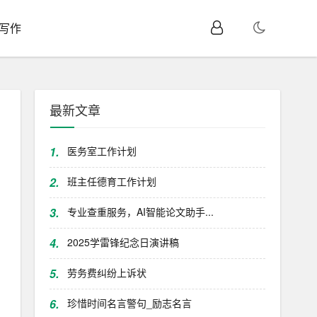
I写作
最新文章
1.
医务室工作计划
2.
班主任德育工作计划
3.
专业查重服务，AI智能论文助手...
4.
2025学雷锋纪念日演讲稿
5.
劳务费纠纷上诉状
6.
珍惜时间名言警句_励志名言