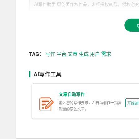
求。
AI写作助手 原创著作权作品，未经授权转载，侵权必究！文章网址：h
3. 实时互动：部分AI写作平台支持实时互动，用
求，生成更符合要求的文章。
4. 不断学习：AI写作平台通过不断学习用户的
二、AI写作平台的优势
TAG：
写作
平台
文章
生成
用户
需求
1. 提高写作效率：使用AI写作平台，用户可以
AI写作工具
2. 降低写作难度：对于写作能力较弱的用户，A
3. 丰富写作内容：AI写作平台可以自动生成多
文章自动写作
输入您的写作要求，AI自动创作一篇高
开始创
4. 避免抄袭：AI写作平台生成的文章具有原创性
质量的原创文章。
5. 实时修改：AI写作平台支持实时修改，用户
三、如何运用AI写作平台提高写作效率