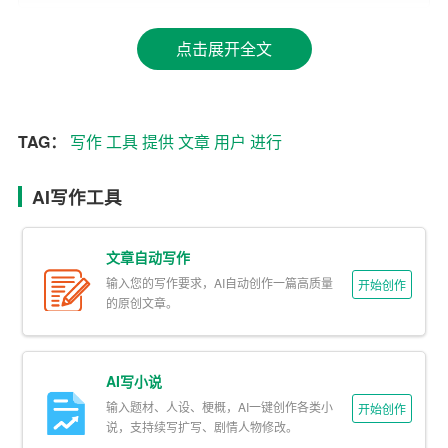
AI写作工具可以根据用户的写作需求，智能推荐相关话
点击展开全文
题、标题、关键词等，帮助用户拓展思路，提高写作灵
感。同时，工具还可以针对用户的文章内容
进行
实时分
析，为其提供修改建议，使文章更加通顺、合理。
TAG：
写作
工具
提供
文章
用户
进行
三、语言优化
AI写作工具
AI写作工具拥有强大的语言处理能力，能够自动纠正用户
写作中的语法错误、拼写错误等，并针对语句表达不清、
文章自动写作
逻辑混乱等问题进行优化。通过AI写作工具的帮助，用户
输入您的写作要求，AI自动创作一篇高质量
开始创作
可以轻松地写出高质量的文章。
的原创文章。
四、一键生成
AI写小说
AI写作工具提供了文章一键生成功能，用户只需输入关键
输入题材、人设、梗概，AI一键创作各类小
词或主题，即可快速生成一篇完整的文章。这对于时间紧
开始创作
说，支持续写扩写、剧情人物修改。
迫、写作能力较弱的用户来说，无疑提供了极大的便利。