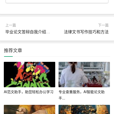
五、多样化输出
AI写作工具支持多种输出格式，如文本、PDF、Word等，
上一篇
下一篇
用户可以根据自己的需求选择合适的格式进行保存或输
毕业论文答辩自我介绍通用模板
法律文书写作技巧和方法
出。此外，工具还支持一键导出至剪贴板，方便用户在其
他平台或应用程序中进行分享和发布。
推荐文章
六、持续更新
AI写作工具会根据市场需求和用户反馈，不断进行功能优
化和升级，以满足用户的写作需求。我们致力于为用户提
供最佳的使用体验，让写作变得更加简单、快乐。
总之，AI写作工具作为一款人工智能助手，旨在帮助用户
AI范文助手，助您轻松办公学习
专业查重服务，AI智能论文助
克服写作难题，提高写作效率，让创作变得更加自由。通
手...
过丰富的素材库、智能推荐、语言优化等功能，用户可以
轻松地完成写作任务，打造出高质量的文章。让我们携手A