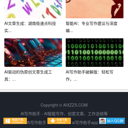
入相关的关键词和提纲。这样，写作助手才能根据用户的
需求，生成一篇完整的文章。
AI文章生成：湖南极速点科技
智能AI：专业写作建议与深度
3. 充分利用写作建议：写作助手可以提供专业的写作建
实...
编...
议，用户可以根据这些建议，对文章进行修改和完善，提
高文章的质量。
4. 结合自己的思考：虽然写作助手可以自动生成文章，但
用户仍需要结合自己的思考，对文章进行审视和修改，确
保文章符合自己的写作意图。
AI驱动的伪原创文章生成工
AI写作助手破解版：轻松写
具：...
作，...
5. 不断学习和提高：用户应该把写作助手作为一个辅助工
具，而不是完全依赖它。通过不断地学习和实践，提高自
己的写作水平。
Copyright © AIXZZS.COM
总之，写作助手作为一种人工智能技术，可以帮助用户提
AI写作助手 - AI智能写作、创意文案、工作总结等
高写作效率和质量，降低写作难度。但用户在使用写作助
Ai写作助手
ai写作助手app
手时，仍需要结合自己的思考，不断学习和提高自己的写