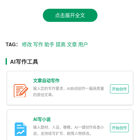
水平。
点击展开全文
4. 灵感激发：写作助手可以为目标用户提供灵感，如文章
开头、结尾、过渡句等，让用户在写作过程中更加流畅。
5. 知识查询：写作助手可以快速准确地帮助用户查找相关
TAG：
修改
写作
助手
提高
文章
用户
资料，让用户在写作过程中能够更好地充实内容。
AI写作工具
二、写作助手的优势
1. 提高写作效率：写作助手可以自动生成文章，节省了用
文章自动写作
户的时间和精力。同时，写作助手还可以提供写作建议和
输入您的写作要求，AI自动创作一篇高质量
开始创作
的原创文章。
灵感，让用户在写作过程中更加顺畅。
2. 提高文章质量：写作助手可以对用户的文章进行修改和
AI写小说
检查，确保文章的语法、拼写、标点等规范。此外，写作
输入题材、人设、梗概，AI一键创作各类小
助手还可以提供专业的写作建议，帮助用户提高写作水
开始创作
说，支持续写扩写、剧情人物修改。
平。