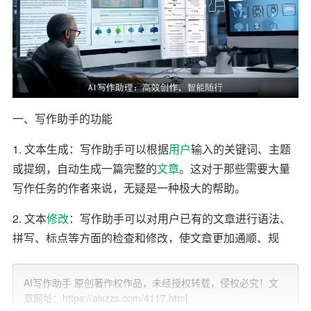
一、写作助手的功能
1. 文本生成：写作助手可以根据
用户
输入的关键词、主题
或提纲，自动生成一篇完整的
文章
。这对于那些需要大量
写作任务的作者来说，无疑是一种极大的帮助。
2. 文本
修改
：写作助手可以对用户已有的文章进行语法、
拼写、标点等方面的检查和修改，使文章更加通顺、规
范。
AI写作助手 原创著作权作品，未经授权转载，侵权必究！文
3. 写作建议：写作助手可以根据用户的需求，提供相应的
章网址：https://aixzzs.com/4117.html
写作建议，如文章结构、论述方式等，帮助用户提高写作