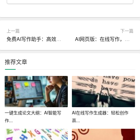
3. 降低写作难度：对于那些对写作没有信心或者写作能力
较低的用户，写作助手可以提供实时的帮助，让用户轻松
应对写作任务。
上一篇
下一篇
免费AI写作助手：高效创作，不再浪费时间
AI网页版：在线写作，智能体验
4. 灵活适应各种场景：写作助手可以根据用户的需求，生
成各种类型的文章，如新闻报道、散文、论文等。同时，
写作助手还可以针对不同的场景提供相应的写作建议和灵
推荐文章
感。
三、如何正确使用写作助手
1. 明确写作目标：在使用写作助手之前，用户需要明确自
己的写作目标，如文章的主题、类型、篇幅等。这有助于
一键生成论文大纲：AI智能写
AI在线写作生成器：轻松创作
写作助手更好地理解用户的需求，生成更符合要求的文
作...
高...
章。
2. 输入关键词和提纲：用户需要根据自己的写作目标，输