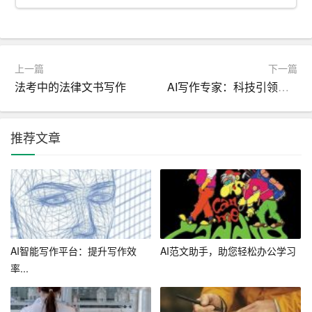
输入文章主题和关键词，助手就会在短时间内生成一篇完
整的文章，节省用户的时间和精力。
5. 实时互动反馈
上一篇
下一篇
法考中的法律文书写作
AI写作专家：科技引领创意潮流
AI写作助手网页版还提供了实时互动反馈功能，用户在写
作过程中，可以随时向助手提问或寻求建议，助手会尽快
给出解答，帮助用户解决写作难题。
推荐文章
三、使用体验
1. 简洁易用的界面
AI写作助手网页版的界面设计简洁大方，用户易于上手。
主界面分为写作建议、智能改写、段落优化、文章生成和
AI智能写作平台：提升写作效
AI范文助手，助您轻松办公学习
实时互动五个部分，用户可以根据需求选择相应功能。
率...
2. 智能高效的写作辅助