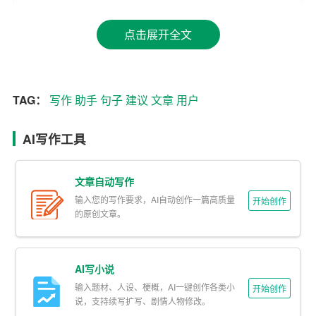
议。例如，在用户撰写文章时，助手会根据语境给出恰当
的词汇、句式和段落结构建议，让用户的文章更具逻辑性
点击展开全文
和条理性。
2. 智能改写句子
TAG：
写作
助手
句子
建议
文章
用户
AI写作助手具备智能改写句子的功能，用户只需输入原始
句子，助手就会自动给出改写后的句子，帮助用户丰富语
AI写作工具
言表达，提高文章的可读性。
3. 段落优化建议
文章自动写作
输入您的写作要求，AI自动创作一篇高质量
开始创作
AI写作助手还能对用户的段落进行优化，提出改进意见。
的原创文章。
例如，助手会建议用户调整句子顺序、增加或减少修饰词
等，使段落更加通顺、有力。
AI写小说
4. 文章一键生成
输入题材、人设、梗概，AI一键创作各类小
开始创作
说，支持续写扩写、剧情人物修改。
此外，AI写作助手还具备文章一键生成的功能。用户只需