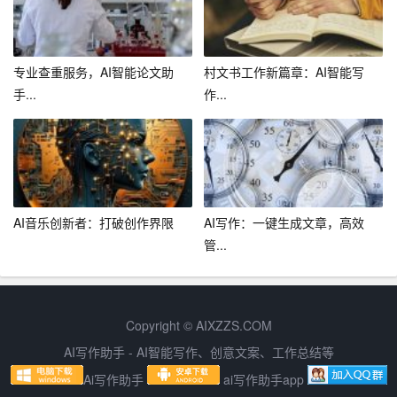
在实际使用过程中，AI写作助手表现出了较高的智能水
平。它能够准确理解用户的写作意图，并给出恰当的建
议。在句子改写和段落优化方面，助手的效果尤为显著，
专业查重服务，AI智能论文助
村文书工作新篇章：AI智能写
让用户的写作过程更加高效。
手...
作...
3. 实时互动提升写作体验
实时互动功能让用户在写作过程中不再感到孤独，有了助
手的陪伴，用户可以更好地应对写作难题。通过与助手的
互动，用户可以学到更多的写作技巧和方法，提升自己的
AI音乐创新者：打破创作界限
AI写作：一键生成文章，高效
管...
写作水平。
4. 辅助教学功能
AI写作助手不仅适用于个人写作，还可以用于教学场景。
Copyright © AIXZZS.COM
教师可以利用助手为学生提供实时的写作指导，帮助他们
AI写作助手 - AI智能写作、创意文案、工作总结等
提高写作能力。同时，助手还可以为学生提供丰富的写作
Ai写作助手
ai写作助手app