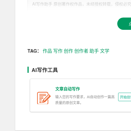
AI写作助手 原创著作权作品，未经授权转载，侵权必究！文章网址：h
二、科技与文学的深度融合
1. 创新写作方式
随着AI写作助手的出现，文学创作方式得到了极
借助AI助手快速获取灵感，形成故事线索。这种
域。
TAG：
作品
写作
创作
创作者
助手
文学
2. 丰富文学题材
AI写作工具
AI写作助手能够处理大量数据，为创作者提供丰
多领域，如科幻、奇幻等。同时，AI助手还能帮
文章自动写作
义色彩。
输入您的写作要求，AI自动创作一篇高
开始创
质量的原创文章。
3. 提高文学作品的质量
AI写作助手具有出色的准确性，能够准确理解写
学习和自然语言处理技术，AI写作助手能够模拟