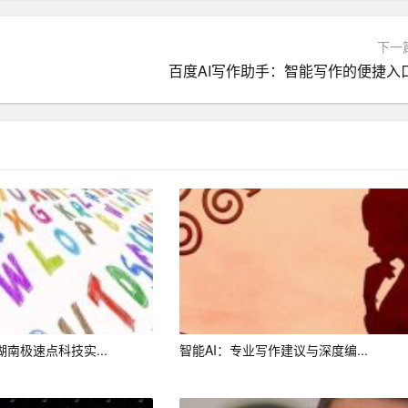
下一
百度AI写作助手：智能写作的便捷入
品、新闻报道和行业资料的学习，AI写作助手能够掌握各种写
促进文学创新，使文学作品更具时代特色。
归属问题日益引起关注。如何界定AI助手与创作者之间的知识
成为了一个问题。传统的文学评价体系是否适用于AI创作的作
湖南极速点科技实...
智能AI：专业写作建议与深度编...