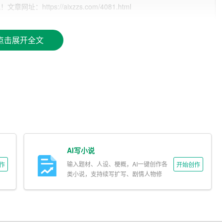
ttps://aixzzs.com/4081.html
点击展开全文
大的创新。创作者们不再需要完全依靠自己的想象力，而是可以
全新的写作方式不仅提高了创作效率，还拓宽了文学创作的领
富的素材。这使得文学题材得以拓宽，创作者们可以尝试涉及更
助创作者挖掘现实生活中被忽视的细节，为
作品
增添更多现实主
AI写小说
输入题材、人设、梗概，AI一键创作各
作
开始创作
类小说，支持续写扩写、剧情人物修
改。
作者的意图和需求，根据指定的主题和风格进行创作。通过深度
人类写作的思维过程，生成符合语法规则和逻辑结构的文章，减