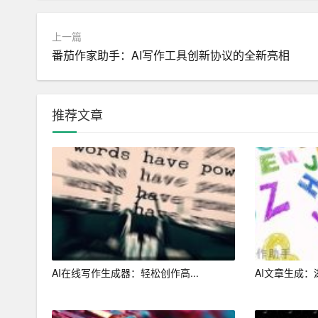
少错误和疏漏。
上一篇
4. 促进文学创新
番茄作家助手：AI写作工具创新协议的全新亮相
AI写作助手能够激发创作灵感。通过对大量文学作
作风格，为创作者提供全新的创作视角。这有助于
推荐文章
三、科技与文学融合的挑战
1. 创作归属问题
随着AI写作助手在文学创作中的应用，作品的创作
产权成为一大难题。
2. 作品质量评判标准
在AI写作助手帮助下创作的作品，其质量评判标准
AI在线写作生成器：轻松创作高...
AI文章生成：
品，如何确保作品质量，都是需要探讨的问题。