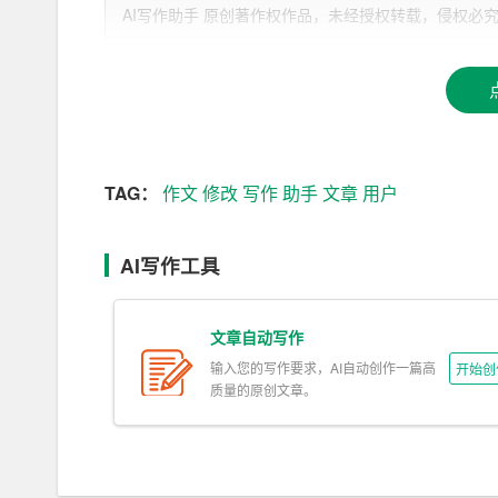
AI写作助手 原创著作权作品，未经授权转载，侵权必究！文章网址：h
3. 智能
修改
：AI作文助手拥有强大的语言分析能
改，提高文章质量。
4. 语句优化：AI作文助手可以根据用户的需求
5. 灵感激发：AI作文助手内置了丰富的素材库
TAG：
作文
修改
写作
助手
文章
用户
6. 实时辅助：AI作文助手支持全文实时编辑，
捷。
AI写作工具
二、AI作文助手的使用方法
1. 安装与启动：用户首先需要在电脑或手机上安装
文章自动写作
输入您的写作要求，AI自动创作一篇高
开始创
2. 输入需求：在界面中，用户需要输入自己的写
质量的原创文章。
图。
3. 生成文章：点击生成按钮，AI作文助手将根