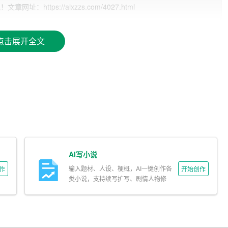
ttps://aixzzs.com/4027.html
力，可以对用户写作中的语法错误、用词不当等问题进行实时修
点击展开全文
，对句子进行改写、扩充或压缩，使文章语言更加优美、简洁。
和案例库，可以帮助用户寻找灵感，提高写作创意。
用户可以随时调整文章结构、修改内容，确保写作过程的高效与便
AI作文助手
软件
，然后启动程序进入使用界面。
AI写小说
输入题材、人设、梗概，AI一键创作各
作
开始创作
作需求，如关键词、大纲等，以便AI作文助手更好地理解用户意
类小说，支持续写扩写、剧情人物修
改。
据用户输入的需求自动生成文章正文。