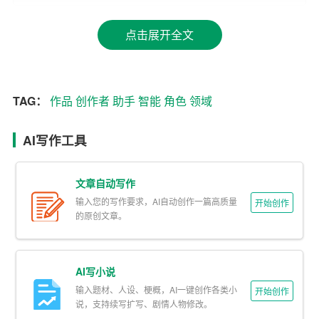
在ACG领域，剧本是至关重要的核心元素。一个好的剧本
可以吸引观众、引发共鸣，为
作品
奠定成功的基础。智能
点击展开全文
写作助手可以根据用户输入的题材、风格、
角色
等信息，
自动生成剧本框架，甚至细化到每个角色的台词和行动。
创作者可以根据智能写作助手生成的剧本进行修改和完
TAG：
作品
创作者
助手
智能
角色
领域
善，提高创作效率。
2. 对话生成
AI写作工具
在ACG作品中，角色之间的对话是塑造角色形象、推动情
文章自动写作
节发展的重要手段。智能写作助手可以根据角色设定和情
输入您的写作要求，AI自动创作一篇高质量
开始创作
境，自动生成符合角色性格和语境的对话。创作者可以根
的原创文章。
据需要对对话进行调整，使角色更加立体、生动。
3. 情节构思
AI写小说
输入题材、人设、梗概，AI一键创作各类小
智能写作助手可以根据用户输入的主题、风格等信息，生
开始创作
说，支持续写扩写、剧情人物修改。
成一系列相关的情节构思。创作者可以借鉴这些情节构