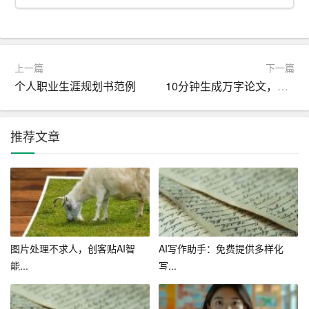
思，为自己的作品添加丰富的元素，提高作品的吸引力。
4. 文本修改
上一篇
下一篇
智能写作助手还具有文本修改功能。它可以识别文本中的
个人职业生涯规划书范例
10分钟生成万字论文，AI智能写作系统助力学术创作
错误，如语法、拼写、标点等，并提出修改建议。对于AC
G领域的创作者来说，智能写作助手可以帮助他们提高作品
的专业程度，减少失误。
推荐文章
三、智能写作助手在ACG领域的优势
1. 提高创作效率
利用智能写作助手，创作者可以快速生成、修改和完善文
本内容，大大提高创作效率。创作者可以将更多的时间和
图片处理不求人，创客贴AI智
AI写作助手：免费提供多样化
精力投入到创意和构思方面，提高作品质量。
能...
写...
2. 降低创作成本