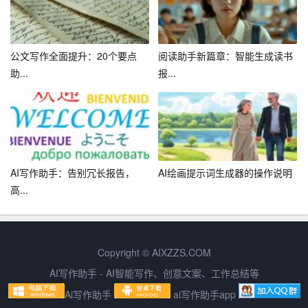
智能写作助手可以帮助创作者解决写作过程中遇到的难
题，如剧本构思、角色对话等。创作者可以借助智能写作
助手完成一些简单的创作任务，降低聘请专业编剧、文案
公文写作全面提升：20个要点
阅读助手新篇章：智能生成读书
等人员的成本。
助...
报...
3. 提高作品质量
智能写作助手基于大数据和算法分析，可以生成符合用户
需求的文本内容。创作者可以根据智能写作助手生成的文
本进行修改和完善，使作品更加优质。
AI写作助手：告别冗长报告，
AI绘画提示词生成器的操作说明
高...
4. 拓宽创作领域
智能写作助手可以辅助创作者完成各种类型的ACG作品，
如动画、漫画、游戏等。创作者可以尝试涉足不同领域，
Copyright © AIXZZS.COM
拓宽自己的创作范围。
AI写作助手 - AI智能写作、创意文案、工作总结等
Ai写作助手
ai写作助手app
总之，智能写作助手在ACG领域的应用为创作者带来了极