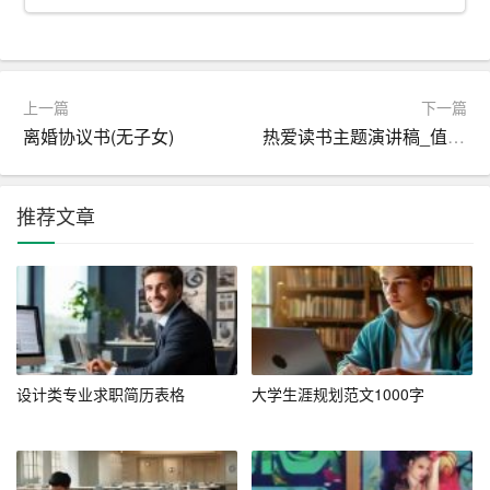
作为一名英语高级指导员，我希望在贵公司发挥我的专业
优势，为公司的英语培训工作贡献自己的力量。在此，我
提出以下几点求职意向：
上一篇
下一篇
1. 负责公司员工的英语培训，提高员工的英语水平，提升
离婚协议书(无子女)
热爱读书主题演讲稿_值得收藏
公司整体竞争力。
2. 参与课程研发，为公司英语培训课程提供专业建议。
推荐文章
3. 开展英语角活动，丰富员工的英语学习氛围，促进跨文
化交流。
4. 协助公司进行国际交流，拓展业务范围。
四、个人优势
设计类专业求职简历表格
大学生涯规划范文1000字
1. 丰富的英语教学经验，擅长与学生沟通，善于发现和解
决学生的学习问题。