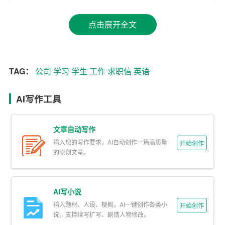
1. 英语翻译（2018-2020）
点击展开全文
在外资企业担任英语翻译，负责公司内部文件的翻译、与
外国客户的沟通协调以及商务洽谈。在工作中，我充分发
挥自己的英语优势，准确传达双方意愿，为公司搭建起良
TAG：
公司
学习
学生
工作
求职信
英语
好的沟通桥梁。同时，我还积极参与公司内部英语培训，
提高员工的英语水平。
AI写作工具
2. 英语教师（2020至今）
文章自动写作
在一家知名英语培训机构担任英语教师，负责教授成人英
输入您的写作要求，AI自动创作一篇高质量
开始创作
语课程。在教学过程中，我注重培养
学生
的英语实际应用
的原创文章。
能力，采用生动有趣的教学方法，激发学生的
学习
兴趣。
同时，我还积极参与课程研发，为学员提供个性化的学习
AI写小说
方案。
输入题材、人设、梗概，AI一键创作各类小
开始创作
三、求职意向
说，支持续写扩写、剧情人物修改。