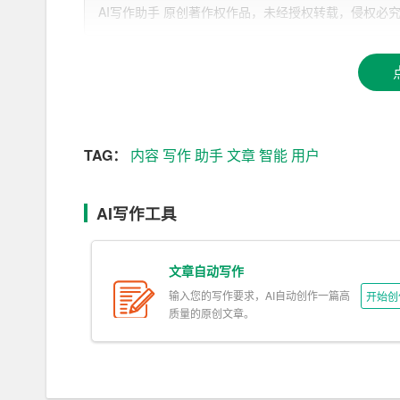
AI写作助手 原创著作权作品，未经授权转载，侵权必究！文章网址：h
360AI写作助手是360公司推出的一款智能写作
1. 智能生成文章：360AI写作助手可以根据
用户
输
击生成，即可获得一篇完整文章。
2. 多样化写作风格：360AI写作助手支持多种
选择不同的写作风格。
TAG：
内容
写作
助手
文章
智能
用户
3. 智能推荐素材：360AI写作助手可以根据用
展，丰富文章
内容
。
AI写作工具
4. 自动纠错：360AI写作助手具有自动纠错功
文章自动写作
议。
输入您的写作要求，AI自动创作一篇高
开始创
5. 智能配图：360AI写作助手可以根据文章内
质量的原创文章。
三、AI写作助手对写作行业的影响
1. 提高写作效率：AI写作助手可以自动生成文