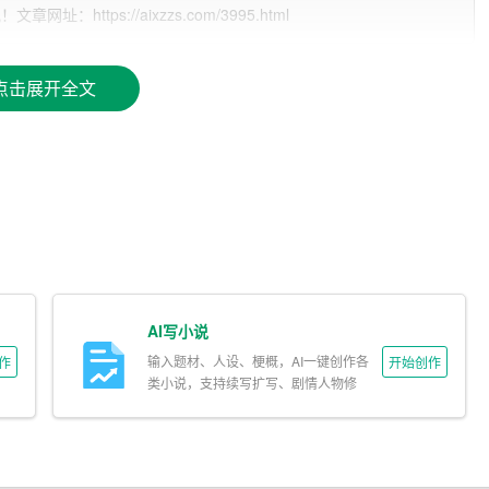
ttps://aixzzs.com/3995.html
工具，它具有以下几个特点：
入的关键词，自动生成文章。只需输入标题和关键词，一键点
点击展开全文
写作风格，如新闻报道、散文、
小说
等。用户可以根据自己的需求
户输入的关键词，自动推荐相关素材。用户可以根据素材进行拓
能，可以识别文章中的语法错误、用词不当等问题，并给出修改建
AI写小说
输入题材、人设、梗概，AI一键创作各
作
开始创作
容，自动匹配相关图片。让文章更具吸引力。
类小说，支持续写扩写、剧情人物修
改。
章，大大提高了写作效率。特别是在批量生产内容、快速响应热点