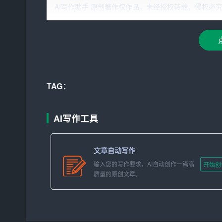
AI写作助手 原创著作权作品，未经授权转载，侵权必究！文章网址：h
—
个人简历
个人信息
– 姓名: [您的姓名]
TAG：
– 性别: [男/女]
– 出生日期: [XXXX年XX月XX日]
– 联系电话: [您的电话号码]
AI写作工具
– 电子邮件: [您的电子邮件地址]
– 居住地址: [您的地址]
文章自动写作
教育背景
输入您的写作要求，AI自动创作一篇高
开始创
质量的原创文章。
– XXXX年XX月 – XXXX年XX月
[学校名称]，[专业]，[学历]
– 主要课程：XXX，XXX，XXX
– 荣誉/奖项：XXX，XXX