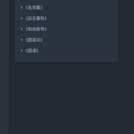
《名贤集》
《吕氏春秋》
《和尚新传》
《国富论》
《国语》