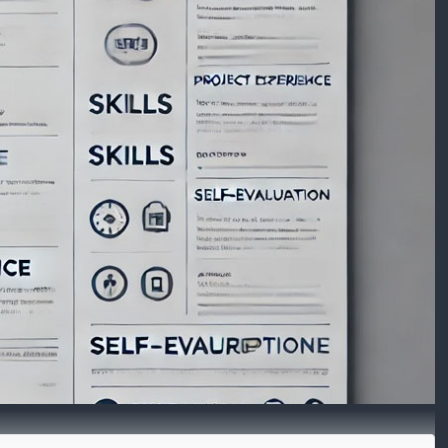
情况进行修改：