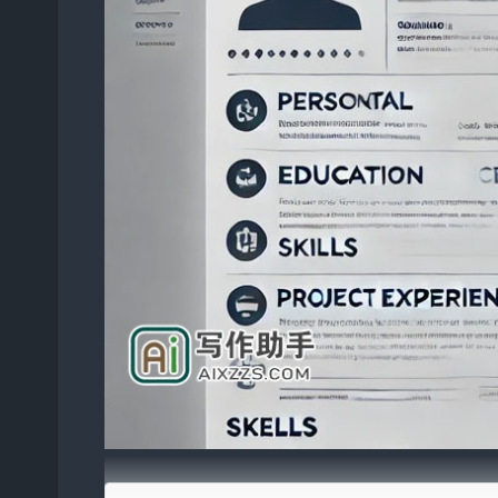
以下是一个个人简历模板，您可以根据自己的实际