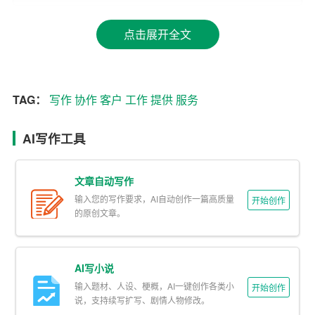
其次，我想回顾一下试用期间的工作经历。在这段时间
里，我遇到了各种各样的客户，有的需求明确，有的则比
点击展开全文
较模糊。面对不同的客户，我都保持耐心和细心，用心去
理解他们的需求，并为他们提供合适的写作方案。有时
候，为了满足客户的需求，我需要进行大量的调研和资料
TAG：
写作
协作
客户
工作
提供
服务
收集，以确保写作内容的准确性和可靠性。虽然这个过程
有时候会比较辛苦，但是当我看到客户满意的笑容时，我
AI写作工具
觉得一切都是值得的。
再次，我想总结一下试用期间的工作经验。首先，作为一
文章自动写作
名采购员，我认识到沟通能力的重要性。在与客户的交流
输入您的写作要求，AI自动创作一篇高质量
开始创作
过程中，我学会了倾听、理解和尊重他们的意见，同时也
的原创文章。
学会了如何表达自己的观点和建议。其次，我明白了团队
协作的重要性。在为公司提供写作服务的过程中，我需要
AI写小说
与同事们共同合作，分享经验和资源。这让我意识到，只
输入题材、人设、梗概，AI一键创作各类小
有团结协作，才能实现共同的目标。最后，我认识到持续
开始创作
说，支持续写扩写、剧情人物修改。
学习的重要性。在这个信息爆炸的时代，写作技能也需要