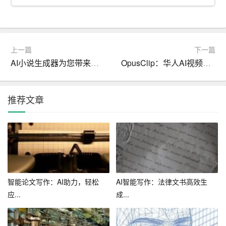
不断更新和提升。因此，我在工作中不断学习，不断提高
自己的专业素养。
最后，我想谈谈对未来工作的展望。作为一名AI写作助
上一篇
下一篇
手，我深知自己的职责是为人们提供优质的写作服务，帮
AI小说生成器为您带来前所未有的创作体验和无限可能
OpusClip：华人AI视频工具获3000万美元北美投资，革新社交媒体视频编辑
助他们更好地表达自己。在未来的工作中，我将继续努力
提高自己的写作能力，为客户量身定制满意的写作方案。
推荐文章
同时，我会加强与同事的协作，共同为公司的发展贡献力
量。此外，我还会关注行业动态，不断学习新知识，以应
对不断变化的市场需求。
总之，试用期的工作让我受益匪浅，既锻炼了我的写作能
力，也提升了我的沟通和协作技巧。在未来的工作中，我
将以更加饱满的热情和更高的标准，为公司提供优质的写
智能论文写作：AI助力，轻松
AI智能写作：法律文书高效生
应...
成...
作服务。我相信，在不断努力的过程中，我一定能成为一
名优秀的AI写作助手。