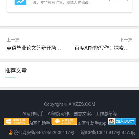
说，支持续写扩写、剧情人物修改。
某地区建立了完善的垃圾分类处理体系，包括分类运输、
分类处理和资源回收等环节。对于可回收垃圾，通过再生
资源回收利用；对于有害垃圾，进行无害化处理；对于其
他垃圾，进行卫生填埋或焚烧处理。
上一篇
下一篇
英语毕业论文答辩开场白精选
百度AI智能写作：探索智能写作的前沿
三、垃圾分类对当地环境的影响
1. 垃圾减量化
推荐文章
通过垃圾分类，某地区垃圾总量得到了有效控制。根据调
查数据，实施垃圾分类后，该地区垃圾产生量减少了约2
0%。这不仅减轻了垃圾处理设施的压力，还降低了垃圾处
理过程中的环境污染。
Copyright © AIXZZS.COM
AI写作助手 - AI智能写作、创意文案、工作总结等
2. 资源回收利用
Ai写作助手
ai写作助手app
垃圾分类使得大量可回收资源得到了有效回收利用。据统
皖公网安备34070502000117号
皖ICP备10010917号-44A 皖