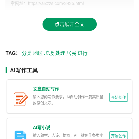
民
生活品质。
章网址：https://aixzzs.com/3435.html
二、垃圾分类的实施情况
点击展开全文
1. 政策法规的完善
某地区政府制定了一系列垃圾分类的政策法规，明确了垃
圾分类的标准、分类方法和
处理
方式。同时，通过对垃圾
TAG：
分类
地区
垃圾
处理
居民
进行
分类的宣传、教育和培训，提高了居民的环保意识和参与
度。
AI写作工具
2. 垃圾分类设施的完善
文章自动写作
为了方便居民进行垃圾分类，当地政府设置了大量的分类
输入您的写作要求，AI自动创作一篇高质量
开始创作
的原创文章。
垃圾桶，并在居民小区、公共场所等地方设立了垃圾分类
投放点。此外，还引进了智能垃圾分类设备，通过二维
码、积分奖励等方式，引导居民正确分类。
AI写小说
输入题材、人设、梗概，AI一键创作各类小
3. 垃圾分类处理的规范
开始创作