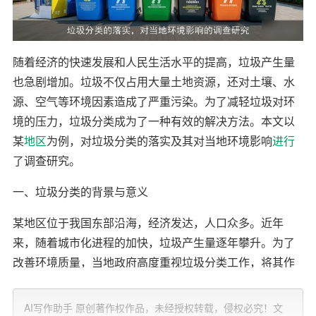
随着经济的快速发展和人民生活水平的提高，垃圾产生量
也急剧增加。垃圾不仅占用大量土地资源，还对土壤、水
源、空气等环境因素造成了严重污染。为了减轻垃圾对环
境的压力，垃圾分类成为了一种有效的解决方法。本文以
某
地区
为例，对垃圾分类的落实及其对当地环境影响
进行
了调查研究。
一、垃圾分类的背景与意义
某地区位于我国东部沿海，经济发达，人口众多。近年
来，随着城市化进程的加快，垃圾产生量逐年攀升。为了
改善环境质量，当地政府高度重视垃圾分类工作，将其作
为生态文明建设的重要内容来推进。垃圾分类的实施不仅
有助于资源的回收利用，还能有效减少环境污染，提高
居
AI写作助手 原创著作权作品，未经授权转载，侵权必究！文