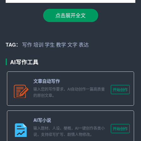
其次，写作是一种沟通和交流的工具。在培训中，我们学
点击展开全文
习了如何通过写作来与他人交流和沟通。作为一名教师，
我们的写作不仅体现在教案、论文和教材上，还体现在与
学生的日常交流中。通过书面语言的表达，我们可以更准
TAG：
写作
培训
学生
教学
文字
表达
确地传达自己的意思，更好地理解学生的需求和困惑。因
此，在日常教学中，我们要注重运用书面语言与学生沟
AI写作工具
通，提高沟通的效果。
再次，写作是一种自我反思和成长的方式。在培训中，我
文章自动写作
们学习了如何通过写作来反思自己的教学实践，提升自己
输入您的写作要求，AI自动创作一篇高质量
开始创作
的教学水平。作为一名教师，我们要不断地反思自己的教
的原创文章。
学行为，不断地学习新的知识和技能，以提高自己的教学
水平。而写作正是这种自我反思和成长的重要手段。因
AI写小说
此，在日常教学中，我们要注重写教学反思，通过文字来
输入题材、人设、梗概，AI一键创作各类小
开始创作
总结自己的教学经验和教训。
说，支持续写扩写、剧情人物修改。