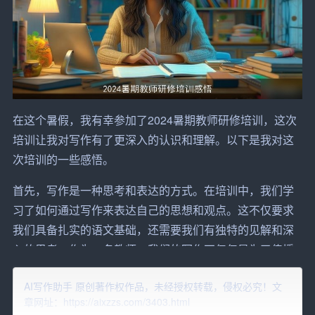
在这个暑假，我有幸参加了2024暑期教师研修
培训
，这次
培训让我对写作有了更深入的认识和理解。以下是我对这
次培训的一些感悟。
首先，写作是一种思考和表达的方式。在培训中，我们学
习了如何通过写作来表达自己的思想和观点。这不仅要求
我们具备扎实的语文基础，还需要我们有独特的见解和深
入的思考。作为一名教师，我们的写作不仅仅是为了传授
知识，更是为了引导学生思考，激发他们的学习兴趣。因
AI写作助手 原创著作权作品，未经授权转载，侵权必究！文
此，在日常
教学
中，我们要注重培养学生的写作能力，引
章网址：https://aixzzs.com/3403.html
导他们用文字表达自己的思想和观点。