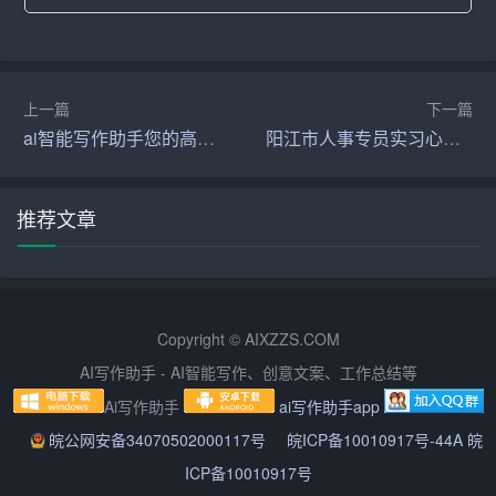
最后，写作是一种专业素养和职业责任的体现。在培训
中，我们学习了如何通过写作来展示自己的专业素养和职
业责任。作为一名教师，我们的写作不仅仅是为了教学需
要，还是为了提升自己的职业地位和声望。因此，在日常
上一篇
下一篇
教学中，我们要注重写论文、发表文章，通过文字来展示
ai智能写作助手您的高效文案创作利器
阳江市人事专员实习心得体会
自己的专业素养和职业责任。
总之，这次2024暑期教师研修培训让我深刻认识到写作对
推荐文章
于教师的重要性。作为一名经验丰富的写作高手，我将以
此次培训为契机，进一步提升自己的写作能力，更好地服
务于教育教学工作。同时，我也将引导学生注重写作，培
养他们的文字表达能力，助力他们取得更好的学习成绩。
Copyright © AIXZZS.COM
AI写作助手 - AI智能写作、创意文案、工作总结等
Ai写作助手
ai写作助手app
皖公网安备34070502000117号
皖ICP备10010917号-44A 皖
ICP备10010917号