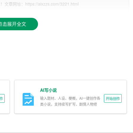
ttps://aixzzs.com/3221.html
点击展开全文
，而是真实存在于各行各业中。从智能手机、智能家居到自动
面面。正如吴田玉所言，“当前AI需求相当强劲”，这表明AI
发展的新动力。
能力的背后则是半导体芯片的支持。从CPU、GPU到更为复
AI写小说
的需求量与日俱增。尤其是在大型数据中心和云计算领域，AI芯
输入题材、人设、梗概，AI一键创作各
作
开始创作
我们没有办法交货”，表明了当前市场对半导体器件的需求已经
类小说，支持续写扩写、剧情人物修
改。