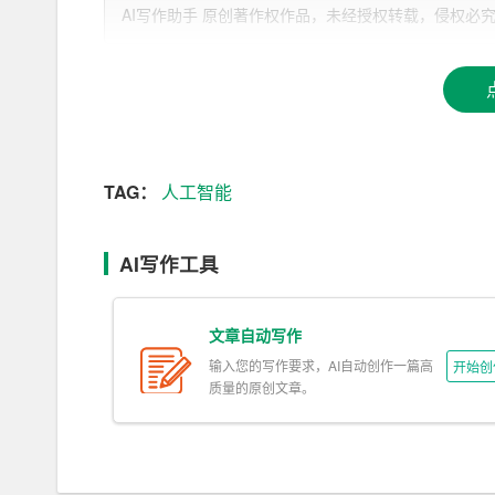
AI写作助手 原创著作权作品，未经授权转载，侵权必究！文章网址：h
AI需求强劲：半导体产业的新动力
TAG：
人工智能
人工智能的广泛应用已经不再是科幻
小说
中的幻想
驾驶、智能制造，AI技术已经深入到我们生活的方方
AI写作工具
不仅仅是一个技术趋势，更是推动半导体产业加速
AI技术的发展依赖于强大的计算能力，而这种计算
文章自动写作
杂的神经网络处理器（NPU），这些半导体器件
输入您的写作要求，AI自动创作一篇高
开始创
片的需求更是供不应求。吴田玉提到，“生意好到
质量的原创文章。
远远超出了预期。
台湾半导体产业的核心角色