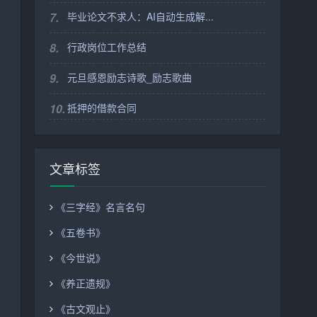
7.
毕业论文不求人：AI自动生成解...
8.
行政岗位工作总结
9.
元旦感恩励志诗歌_励志歌曲
10.
抵押的借款合同
文章标签
《三字经》名言名句
《五卷书》
《今世说》
《养正遗规》
《古文观止》