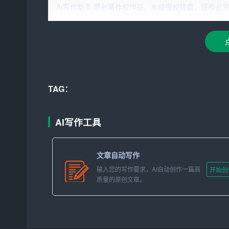
AI写作助手 原创著作权作品，未经授权转载，侵权必究！文章网址：h
TAG：
GLM-4-Plus模型在实际应用中的具体应
GLM-4-Plus模型由于其全面的语言理解和长
AI写作工具
聊天机器人
：可以创建用于客户服务、娱乐交
内容创作
：生成创意文本、撰写文章、编写故
文章自动写作
教育辅导
：理解和生成教育内容，用于智能教
输入您的写作要求，AI自动创作一篇高
开始创
质量的原创文章。
数据分析
：处理和分析复杂数据，适用于金融
编程辅助
：理解编程逻辑，辅助代码生成、错
多模态交互
：结合文本、音频和视频模态，用于