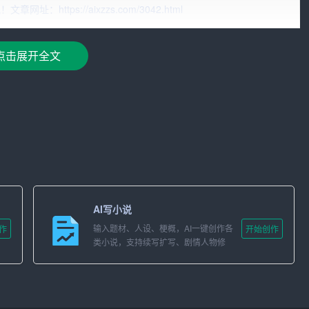
ttps://aixzzs.com/3042.html
点击展开全文
用场景
文本处理能力，适用于多种应用场景：
流的聊天机器人。
事或广告文案，适用于内容产业和营销。
AI写小说
育辅导、自动出题和学习反馈。
输入题材、人设、梗概，AI一键创作各
作
开始创作
类小说，支持续写扩写、剧情人物修
分析、市场研究等。
改。
误检测和修复建议。
AR、VR和游戏开发中的交互体验。