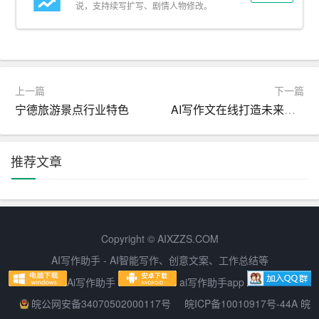
说，支持续写扩写、剧情人物修改。
本可能会稍晚推出。
总的来说，苹果的AI功能将为用户带来更加智能、流畅的
使用体验，同时也为AI工具在个人和商业应用中的前景提
供了新的可能性。
上一篇
下一篇
宁德旅游景点行业特色
AI写作文在线打造未来写作之星
其他关于iphone16的话题：
推荐文章
iPhone 16的AI图像生成功能如何工作？
iPhone 16的AI图像生成功能主要通过“Apple Intelligence”
系统实现。这个系统利用了苹果的芯片和
软件
的深度集
成，以及先进的机器学习模型，来理解和创造图像。具体
Copyright © AIXZZS.COM
来说，这项功能可能包括以下几个方面：
AI写作助手 - AI智能写作、创意文案、工作总结等
Ai写作助手
ai写作助手app
自然语言描述生成图像
：用户可以通过描述他们想要的
皖公网安备34070502000117号
皖ICP备10010917号-44A 皖
图像内容，系统会根据这些描述生成相应的图像。例