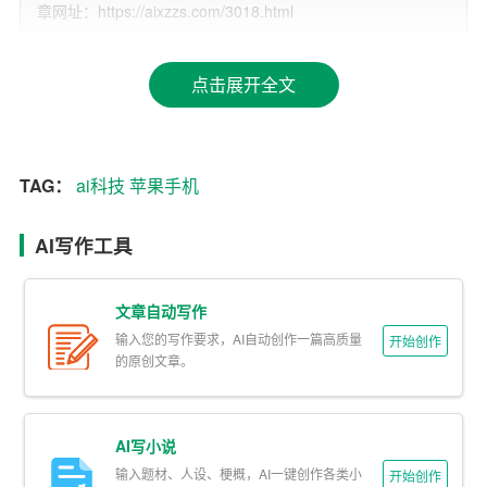
章网址：https://aixzzs.com/3018.html
iPhone 16系列的AI功能将包括自动总结信息、生成图像、
智能文本编辑等。例如，用户可以通过自然语言描述生成
表情符号，或者通过主题、服装、配饰、地点等概念即时
点击展开全文
生成图像。此外，AI还将帮助用户充分利用不断变大的照
片库，使修图、搜索照片和视频变得更加容易，甚至支持
自动视频创作。
TAG：
ai科技
苹果手机
苹果还特别强调了AI功能的隐私保护，表示Apple Intellige
AI写作工具
nce将能够在保护用户隐私的同时提供个性化的智能服务。
这些服务将深度集成在iOS 18、iPadOS 18和macOS Seq
文章自动写作
uoia中，利用苹果芯片的能力来理解并创造语言和图像，
输入您的写作要求，AI自动创作一篇高质量
可以跨应用地执行操作，并利用个人信息简化和加速日常
开始创作
的原创文章。
任务。
尽管如此，有报道称国行版本的iPhone 16可能不会搭载AI
AI写小说
功能，这可能会影响其在中国市场的竞争力。而苹果的AI
输入题材、人设、梗概，AI一键创作各类小
开始创作
功能预计将在英语版的iPhone 16中首次亮相，其他语言版