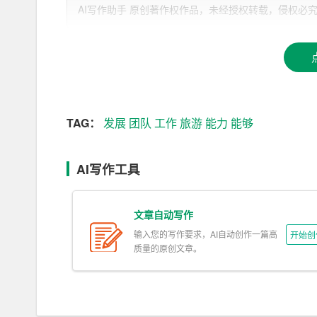
AI写作助手 原创著作权作品，未经授权转载，侵权必究！文章网址：ht
为一名优秀的旅游管理专业人才。为了实现这一目
二、专业素养
在大学期间，我认真学习了旅游管理专业的各项课
企业经营管理等。通过系统地学习，我掌握了旅游
TAG：
发展
团队
工作
旅游
能力
能够
1. 理论知识：我熟悉旅游产业的基本概念、发
游市场的动态。
AI写作工具
2. 实践
能力
：在课程实践环节，我积极参与旅游线
同时，我还参加了校内外的志愿者活动，积累了丰
文章自动写作
3.
团队
协作：在团队项目中，我充分发挥自己的优
输入您的写作要求，AI自动创作一篇高
开始创
融入团队，为团队的整体发展贡献力量。
质量的原创文章。
三、个人优势
1. 热爱旅游事业：我始终对旅游产业充满热情，