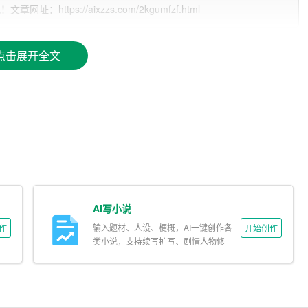
tps://aixzzs.com/2kgumfzf.html
标，我选择了就读于我国一所知名高校的旅游管理专业。
点击展开全文
程，包括旅游经济学、旅游市场营销、旅游政策与法规、旅游
产业的基本理论、方法和技能，具备了一定的专业素养。
展历程和现状，了解旅游业的发展趋势，能够运用所学理论分析旅
路规划、旅游产品策划等活动，锻炼了自己的实际操作能力。
富的社会经验。
AI写小说
势，与团队成员共同完成任务。我善于沟通、协调，能够迅速
输入题材、人设、梗概，AI一键创作各
作
开始创作
类小说，支持续写扩写、剧情人物修
改。
愿意为我国旅游事业的发展贡献自己的力量。