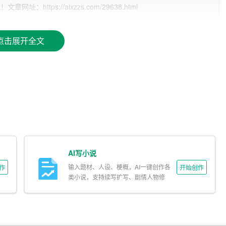
训练过程中，AI模型学习了语言的规律、词汇的搭配以及句子
ttps://aixzzs.com/29638.html
文章。
点击展开全文
文章与已知的知识库进行比对。然而，现有的知识库往往无法涵
在盲区。
达方式。这使得AI在判断抄袭时，需要识别出文章中的同义表
AI写小说
输入题材、人设、梗概，AI一键创作各
作
开始创作
类小说，支持续写扩写、剧情人物修
改。
。AI在判断抄袭时，需要充分考虑这种模糊性，以免将具有相