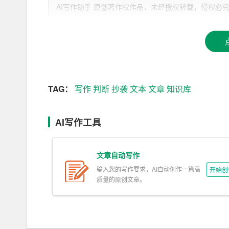
数据训练，使模型具备理解和生成文本的能力。在
AI写作助手 原创著作权作品，未经授权转载，侵权必究！文章网址：h
的结构，从而能够根据用户输入的指令生成相应的
二、AI写作工具判断抄袭的难点
1.
知识库
的局限性
AI写作工具在判断抄袭时，首先需要将其生成的
TAG：
写作
判断
抄袭
文本
文章
知识库
盖所有的文本，这就导致了AI在判断抄袭时可能存
2. 语言表达的多样性
AI写作工具
人类在表达相同观点时，可能会采用不同的语言表
文章自动写作
达，从而避免误判。
输入您的写作要求，AI自动创作一篇高
开始创
3. 创作的模糊性
质量的原创文章。
在文学、艺术等领域，创作往往具有一定的模糊性
似观点的文章误判为抄袭。