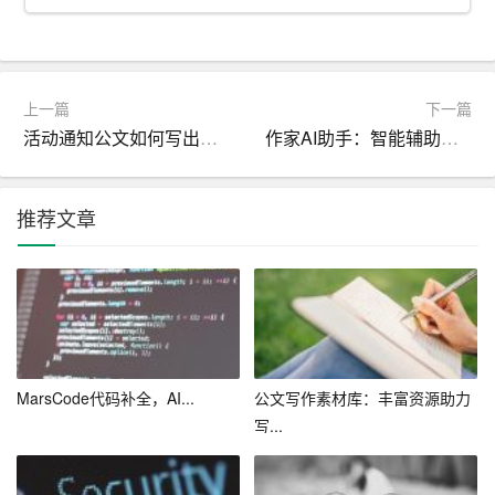
不变，用户可以随时对其进行修改和优化，使得文章更符
合自己的需求。
5. 智能推荐：AI写作一键生成网页版还可以根据用户的写
上一篇
下一篇
作习惯和喜好，智能推荐相关题材和写作风格，助力用户
活动通知公文如何写出让人满意的公告
作家AI助手：智能辅助，创作更专业
拓展创作领域。
当然，作为一款人工智能产品，AI写作一键生成网页版也
推荐文章
存在一定的局限性。由于是基于大量数据和算法生成文
章，可能在某些细节和情感表达上略显生硬。但是，随着
技术的不断进步，这款产品的性能将日益完善，为我们带
来更加优质的写作体验。
AI写作一键生成网页版的诞生，不仅是一款创新产品的问
MarsCode代码补全，AI...
公文写作素材库：丰富资源助力
世，更是人工智能技术在文学创作领域的一次突破。它将
写...
改变传统写作模式，助力广大创作者提高工作效率，同时
也为个人用户提供了一种便捷的自我表达途径。在未来，