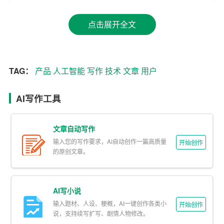
枯竭的困境。AI写作一键生成网页版的出现，正是为解决
这一问题而生。
点击展开全文
这款产品的优势主要体现在以下几个方面：
1. 高效快捷：传统写作模式下，撰写一篇文章可能需要几
TAG：
产品
人工智能
写作
技术
文章
用户
十分钟甚至几小时。而AI写作一键生成网页版可以在短短
几秒钟内完成文章的构思和撰写，极大提高了写作效率。
AI写作工具
2. 内容丰富：AI写作一键生成网页版基于大量数据分析和
文章自动写作
机器学习，能够自动匹配相关话题的素材和案例，使得文
输入您的写作要求，AI自动创作一篇高质量
章内容更加丰富多样。
开始创作
的原创文章。
3. 结构清晰：AI写作一键生成网页版可以根据用户的需
求，自动调整文章的结构和逻辑。用户只需关注关键词和
AI写小说
字数，便可获得一篇条理清晰的优质文章。
输入题材、人设、梗概，AI一键创作各类小
开始创作
说，支持续写扩写、剧情人物修改。
4. 易于修改：AI写作一键生成网页版生成的文章并非固定