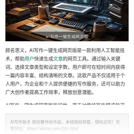
顾名思义，AI写作一键生成网页版是一款利用人工智能技
术，帮助
用户
快速生成
文章
的网页工具。通过输入关键
词、选择文章类型和设定字数，用户即可在短时间内获得
一篇内容丰富、结构清晰的文章。这款产品不仅适用于个
人用户，为企业和个人提供便捷的写作服务，还可以助力
广大创作者提高工作效率，释放创意潜能。
AI写作一键生成网页版的问世，源于对传统写作模式的深
刻反思。在信息爆炸的时代，人们越来越重视时间的价
值，高效写作成为了迫切需求。然而，传统写作模式往往
AI写作助手 原创著作权作品，未经授权转载，侵权必究！文
章网址：https://aixzzs.com/291.html
需要较长的时间和大量的精力，甚至有时候还会陷入灵感