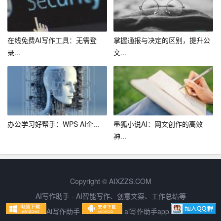
我们有理由相信，AI写作一键生成网页版将引领写作新风
尚，让更多人享受到写作的乐趣。
在线免费AI写作工具：无需登
掌握通报与决定的区别，提升公
录...
文...
办公学习好帮手：WPS AI企...
墨狐小说AI：网文创作的高效
神...
Copyright © AIXZZS.COM
AI写作助手 - AI智能写作、创意文案、工作总结等
Ai写作助手
ai写作助手app