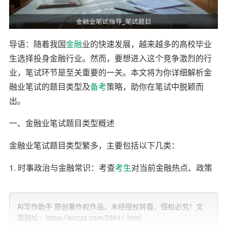
导语：随着我国
金融
业的快速发展，越来越多的高校毕业
生选择投身金融行业。然而，要想进入这个竞争激烈的行
业，笔试环节是至关重要的一关。本文将为你详细解析金
融业笔试的题目类型及
备考
策略，助你在笔试中脱颖而
出。
一、金融业笔试题目类型概述
金融业笔试题目类型繁多，主要包括以下几类：
1. 时事政治与金融常识：考查
考生
对当前金融热点、政策
法规等方面的了解。
2. 言语理解：测试考生的阅读理解能力和语言表达能力。
AI写作助手 原创著作权作品，未经授权转载，侵权必究！文
章网址：https://aixzzs.com/28841.html
3. 数字计算：考查考生的数学运算能力和数据分析能力。