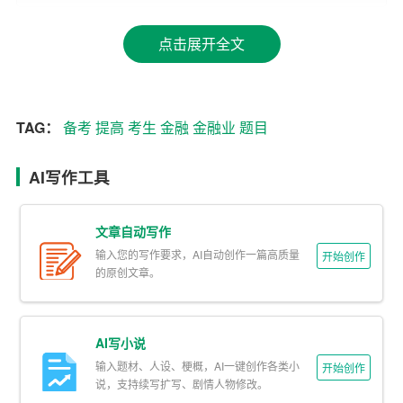
4. 逻辑推理：测试考生的逻辑思维能力，包括图形推理、
点击展开全文
数字推理等。
5. 资料分析：要求考生根据所给资料，分析问题并给出答
TAG：
备考
提高
考生
金融
金融业
题目
案。
6. 英语：包括选词填空、阅读理解等题型，测试考生的英
AI写作工具
语水平。
文章自动写作
7. 专业知识：针对不同岗位，考查考生对金融专业知识的
输入您的写作要求，AI自动创作一篇高质量
掌握。
开始创作
的原创文章。
二、金融业笔试题目解析
以下是针对各类题目的具体解析：
AI写小说
输入题材、人设、梗概，AI一键创作各类小
开始创作
1. 时事政治与金融常识
说，支持续写扩写、剧情人物修改。