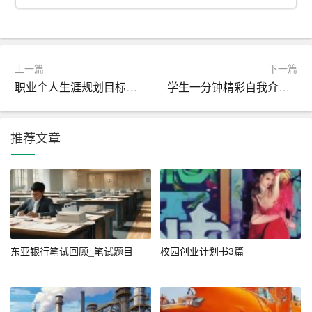
这类题目主要考查考生对金融领域热点事件、政策法规的
了解。备考时，考生需要关注国内外金融新闻，了解金融
行业的发展动态。此外，还需要掌握一定的金融常识，如
金融工具、金融市场、金融监管等。
上一篇
下一篇
职业个人生涯规划目标范文模板
学生一分钟精彩自我介绍6篇
2. 言语理解
言语理解题目要求考生快速阅读材料，理解文章大意，然
推荐文章
后回答问题。备考时，考生需要
提高
阅读速度，增强对文
章逻辑结构的把握。同时，要注重练习语言表达能力，确
保答题时语言准确、简洁。
3. 数字计算
数字计算题目涉及基本的数学运算，如加减乘除、百分比
东亚银行笔试回顾_笔试题目
校园创业计划书3篇
等。备考时，考生需要熟练掌握基本的数学运算方法，提
高计算速度。此外，还要注意练习数据分析能力，如数据
排序、数据解读等。