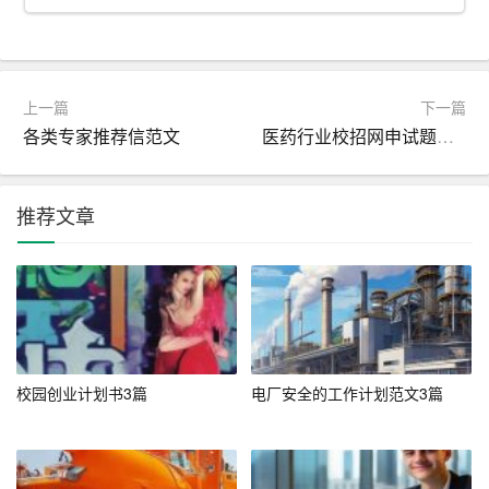
践
能力
和团队协作能力。
– 技能特长：列出自己掌握的专业技能，如通信原理、信
号与系统、网络技术等。同时，强调自己的计算机操作能
上一篇
下一篇
各类专家推荐信范文
医药行业校招网申试题解题方法_网申技巧
力、英语水平等。
– 职业规划：简要阐述自己的职业规划，表明自己对未来
推荐文章
职业发展的信心和决心。
3. 结尾部分
– 感谢语：对招聘方阅读求职信表示感谢，表达自己期待
面试机会的愿望。
– 联系方式：提供自己的电话号码和电子邮件地址，方便
校园创业计划书3篇
电厂安全的工作计划范文3篇
招聘方联系。
– 祝福语：对招聘方表示祝福，如“祝贵公司事业蒸蒸日