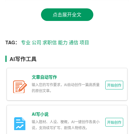
1. 开头部分
点击展开全文
– 称呼：根据招聘启事中的联系人信息，使用恰当的称
呼，如“尊敬的招聘经理”或“尊敬的XX
公司
人力资源部”。
– 自我介绍：简明扼要地介绍自己的姓名、毕业院校、专
TAG：
专业
公司
求职信
能力
通信
项目
业和学历。
AI写作工具
– 求职意向：明确写出自己应聘的职位，以及对该职位的
热情和期待。
文章自动写作
2. 主体部分
输入您的写作要求，AI自动创作一篇高质量
开始创作
的原创文章。
– 教育背景：列出自己的学习经历，包括本科和研究生阶
段的学校、专业、学位、毕业时间等。如有相关荣誉或奖
励，可适当提及。
AI写小说
输入题材、人设、梗概，AI一键创作各类小
开始创作
– 实践经历：详细介绍自己在学习期间参与的
项目
或实习
说，支持续写扩写、剧情人物修改。
经历，包括项目名称、职责、成果等。注意突出自己的实