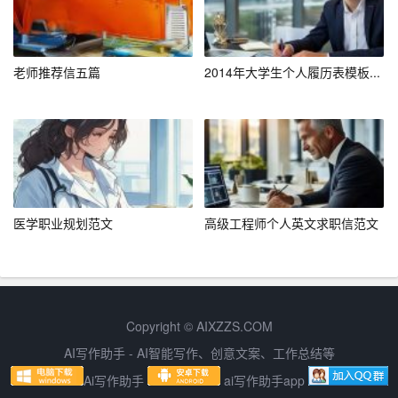
上，业务繁荣昌盛”。
三、写作实例
老师推荐信五篇
2014年大学生个人履历表模板...
以下是一份通信工程专业求职信的实例：
“`
尊敬的招聘经理：
您好！我叫李明，毕业于XX大学通信工程专业，硕士学
医学职业规划范文
高级工程师个人英文求职信范文
历。在浏览贵公司招聘信息后，我深感贵公司提供的“通信
工程师”职位与我的专业背景和职业规划非常契合，因此，
我毫不犹豫地向您提交了我的求职信。
在大学期间，我系统地学习了通信原理、信号与系统、网
Copyright © AIXZZS.COM
络技术等课程，成绩优异。同时，我积极参与各类实践项
AI写作助手 - AI智能写作、创意文案、工作总结等
目，如“XX通信系统设计与优化”项目，担任项目组长，负
Ai写作助手
ai写作助手app
责项目方案设计、设备调试和性能测试等工作。通过这些