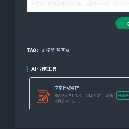
AI写作助手 原创著作权作品，未经授权转载，侵权必究！文章网址：h
为了使用 GLM-4-Flash，用户需要在智谱 AI 
密钥是调用 API 服务的唯一凭证。用户可以通过阅
和响应格式等。一旦配置好 API 调用，用户就可以开
中心监控 API 的使用情况，包括请求次数、响应
智谱 AI 通过采用自适应权重量化、多种并行化
TAG：
ai模型
智普ai
模型的延迟降低与速度提升。这使得模型能够支持
本，这也是 GLM-4-Flash 能够免费推出的原因之
AI写作工具
此外，智谱 AI 还提供了大模型的一键微调工具
的基础模型进行微调，快速实现模型的定制化。这
文章自动写作
复杂的调整或重新训练。
输入您的写作要求，AI自动创作一篇高
开始创
质量的原创文章。
智谱 AI 开放平台还为新注册用户提供了2500万T
创造多样化的智能应用。平台整合了先进的模型能
发者快速掌握并应用各种大模型。