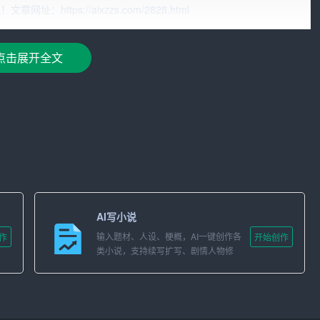
ttps://aixzzs.com/2828.html
开放平台注册账户并完成实名认证，然后获取 API 密钥。这个 API
读 API 文档来了解如何调用 API、可用的参数选项、请求示例
点击展开全文
始使用 GLM-4-Flash 服务了。此外，用户还可以通过用户
时间和并发数等数据。
方式、批处理策略以及投机采样等技术手段，在推理层面实现了
更大的并发量和吞吐量，提高了效率，并且显著降低了推理成
一。
，允许用户通过微调工具加入自身独有的场景数据，对平台提供
使得大模型能够更好地符合特定业务场景的需求，而无需进行
AI写小说
输入题材、人设、梗概，AI一键创作各
作
开始创作
类小说，支持续写扩写、剧情人物修
okens的资源包，以支持开发者利用 GLM 大模型的技术潜力，
改。
力、丰富的开发资源、自定义知识库及应用体验中心，助力开