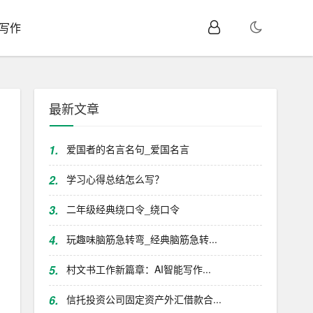
I写作
最新文章
1.
爱国者的名言名句_爱国名言
2.
学习心得总结怎么写？
3.
二年级经典绕口令_绕口令
4.
玩趣味脑筋急转弯_经典脑筋急转...
5.
村文书工作新篇章：AI智能写作...
6.
信托投资公司固定资产外汇借款合...