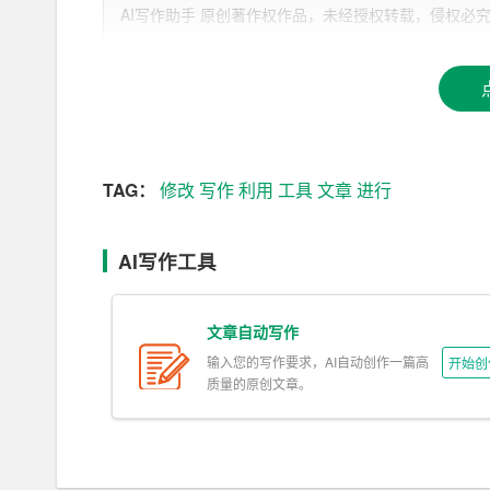
AI写作助手 原创著作权作品，未经授权转载，侵权必究！文章网址：h
二、选择合适的 AI 写作工具
目前市面上有很多 AI 写作工具，如 chat*、Gram
同。我们需要根据自己的实际需求选择合适的 AI 写作
可以帮助我们快速生成文章大纲和草稿；Gramma
和用词不当；QuillBot 是一款文本摘要和改
TAG：
修改
写作
利用
工具
文章
进行
三、充分利用 AI 写作工具的功能
AI写作工具
在使用 AI 写作工具时，我们需要充分利用其功
1. 利用 AI 写作工具生成文章大纲和草稿。在写
文章自动写作
据大纲进行详细阐述。此外，AI 写作工具还可以
输入您的写作要求，AI自动创作一篇高
开始创
质量的原创文章。
2. 利用 AI 写作工具进行语法检查和
修改
。在完成文
进行审查，找出语法错误和用词不当的地方，并进
3. 利用 AI 写作工具进行文本摘要和改写。在阅读