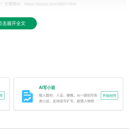
ttps://aixzzs.com/2801.html
marly、QuillBot 等。这些工具各具特色，针对的写作需求也不
点击展开全文
工具。例如，chat* 是一款基于 GPT 模型的聊天机器人，
rly 是一款语法检查工具，可以帮助我们纠正文章中的语法错误
写工具，可以帮助我们提炼文章摘要和改写文章内容。
能，以提高写作效率。以下是一些建议：
作过程中，我们可以先利用 AI 写作工具生成文章大纲，然后再根
AI写小说
帮助我们快速生成文章草稿，节省写作时间。
输入题材、人设、梗概，AI一键创作各
作
开始创作
类小说，支持续写扩写、剧情人物修
章初稿后，我们可以利用 Grammarly 等语法检查工具对文章
改。
行修改。
大量文献或文章时，我们可以利用 QuillBot 等工具提炼文章摘