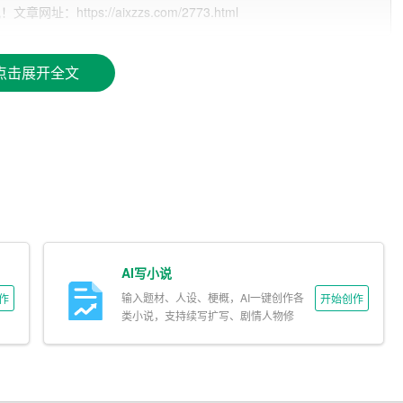
ttps://aixzzs.com/2773.html
帮助作者改进文章结构、用词等方面。
户推荐感兴趣的文章。
点击展开全文
服、聊天机器人等。
运用AI写作技巧提高文章质量。以下是一些建议：
ammarly、chat*等。这些工具可以帮助我们检查语法错误、提
工具提高文章质量。
些文章片段，然后将这些片段融入到我们的文章中。这样不仅可以丰
AI写小说
输入题材、人设、梗概，AI一键创作各
作
开始创作
用户喜好推荐文章。在写作时，我们可以借鉴这一点，尝试为读者提
类小说，支持续写扩写、剧情人物修
改。
大量文本数据进行分析，挖掘出一些有价值的观点和信息。将这些观
度和广度。