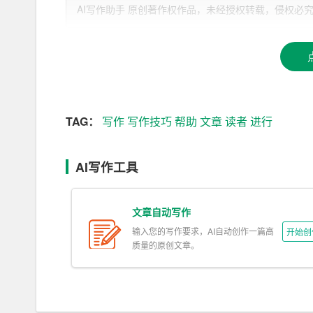
AI写作助手 原创著作权作品，未经授权转载，侵权必究！文章网址：h
3. 写作辅助：AI写作助手可以提供写作建议，
4. 个性化推荐：基于用户阅读习惯，AI可以为用
5. 对话生成：AI可以与用户进行对话，如智能客
了解AI在写作领域的应用后，我们来探讨一下如何
TAG：
写作
写作技巧
帮助
文章
读者
进行
1. 善用AI写作助手：现在有很多AI写作助手，如Gr
出写作建议等。在写作过程中，我们可以借助这些
AI写作工具
2. 引入AI生成内容：我们可以利用AI生成一
富文章内容，还能提高文章的吸引力。
文章自动写作
输入您的写作要求，AI自动创作一篇高
开始创
3. 借鉴AI推荐算法：我们知道，AI可以根据
质量的原创文章。
供他们感兴趣的内容，以提高文章的阅读率。
4. 利用AI进行数据分析：我们可以利用AI对
点和信息融入到我们的文章中，可以提高文章的深