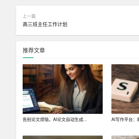
二、AI写作在文学创作中的独特风采
1. 突破传统创作模式的束缚
上一篇
高三班主任工作计划
传统文学创作依赖于作家的个人经验和想象力。而
更具创意的作品。AI写作的出现，使得文学创作
代。
推荐文章
2. 跨越时空的文学传承
AI写作能够学习和借鉴历史上优秀作家的作品，将
时代焕发出新的生命力。同时，AI写作还能够促
3. 个性化写作与定制化创作
AI写作可以根据读者的需求，进行个性化创作。
品。这种定制化创作，使得文学作品更具有针对性
告别论文烦恼，AI论文自动生成...
AI写作平台：
4. 丰富的题材和多样化的风格