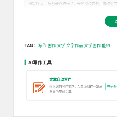
解不同类型文学作品的结构、情节、人物等元素。
AI写作助手 原创著作权作品，未经授权转载，侵权必究！文章网址：h
性的整合与重构，从而创作出独具匠心的作品。
2. 语言风格的模仿与创新
AI在训练过程中，会学习大量优秀作家的语言风格
的作品。同时，AI还具备一定的创新能力，能在
格。
TAG：
写作
创作
文学
文学作品
文学创作
能够
3. 情感与心理活动的描绘
AI写作工具
AI通过对大量文本的分析，能够理解人类情感与心
展，细腻地描绘人物的内心世界，使作品具有更丰
文章自动写作
4. 故事情节的构思与转折
输入您的写作要求，AI自动创作一篇高
开始创
质量的原创文章。
AI具有强大的逻辑思维能力，能够巧妙地构思故事
素，设定合理的剧情发展。同时，AI还擅长设计