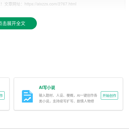
在创作过程中，AI能够根据需求灵活运用这些素材，进行创意
ttps://aixzzs.com/2767.html
点击展开全文
。通过深度学习，AI能够模仿这些风格，创作出具有相似特点
模仿的基础上，进行适当的变化与创新，使作品具有独特的风
理活动的规律。在写作过程中，AI能够根据人物性格与情节发
富的情感内涵。
AI写小说
输入题材、人设、梗概，AI一键创作各
作
开始创作
类小说，支持续写扩写、剧情人物修
改。
情节。在创作过程中，AI能够根据人物性格、背景环境等要
意外的转折，使故事更具吸引力。