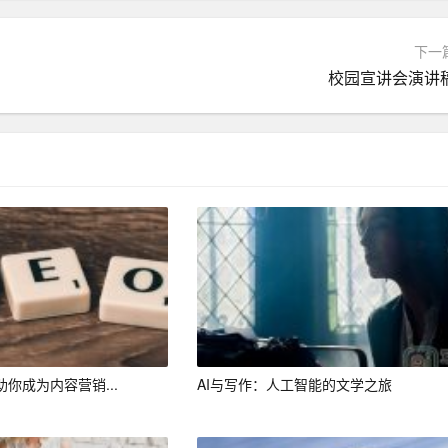
下一
校园宣讲会演讲
AI写作能够充分利用海量数据，突破作家的个人视野，创作出
不再局限于人类自身的认知和体验，从而开启一个全新的创作时
经典文学传承下去。通过AI的整合与创新，文学作品可以在新
进文学作品的传播，让更多人欣赏到世界各地的优秀文学作品。
读者可以根据自己的兴趣和喜好，定制符合自己需求的文学作
和独特性，满足不同读者的需求。
助你成为内容营销...
AI与写作：人工智能的文学之旅