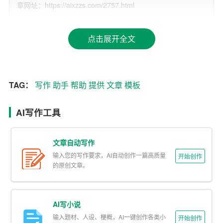
章网址：https://aixzzs.com/2757.html
AI助手具备灵活的语言运用能力，可以为您提供各种不同
风格的写作
模板
，如正式、非正式、幽默、深情等。通过
点击展开全文
调整模板，您可以使您的文章更具吸引力，更好地传达您
的情感和观点。
3. 智能的篇章结构安排
TAG：
写作
助手
帮助
提供
文章
模板
AI助手可以根据您的需求，自动为您生成合适的篇章结
AI写作工具
构。它可以为您提供各种段落布局、过渡句和连接词，使
您的文章逻辑清晰、条理分明。
文章自动写作
4. 实时语法和拼写检查
输入您的写作要求，AI自动创作一篇高质量
开始创作
的原创文章。
AI助手具有实时语法和拼写检查功能，可以在您写作过程
中及时发现并纠正错误。这可以帮助您提高文章的质量，
AI写小说
避免在发表或提交文章后才发现错误而导致的尴尬。
输入题材、人设、梗概，AI一键创作各类小
开始创作