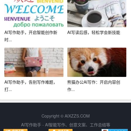
助您丰富文章内容。
3. 增加互动元素
在文章中增加互动元素，如提问、投票等，可以提高读者
AI写作助手，开启智能创作新
AI写读后感，轻松学会新技能
的参与度，增加文章的趣味性。AI助手可以为您生成各种
时...
互动元素，让您的文章更具吸引力。
4. 运用视觉元素
在文章中运用视觉元素，如图片、图表等，可以让文章更
加直观、易懂。AI助手可以为您提供各种高质量的图片和
AI写作助手，告别写作难题，
熊猫办公AI写作：开启内容创
打...
作...
图表，帮助您丰富文章内容。
5. 创新文章形式
尝试不同的文章形式，如散文、
小说
、诗歌等，可以让您
Copyright © AIXZZS.COM
的文章更具特色。AI助手可以为您提供各种文章形式的模
AI写作助手 - AI智能写作、创意文案、工作总结等