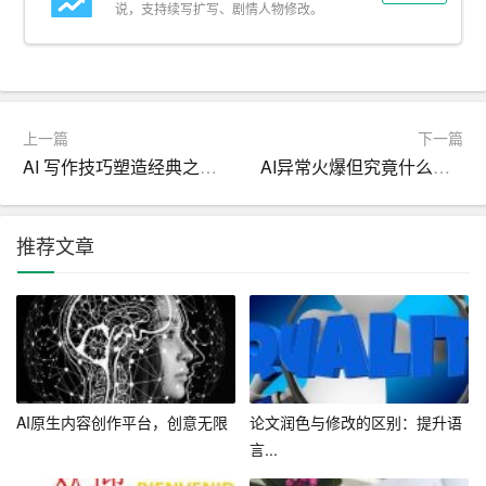
5. 数据分析与个性化推荐
说，支持续写扩写、剧情人物修改。
AI助手可以分析您的文章，为您提供关于文章长度、关键
词密度、阅读难度等方面的数据。此外，AI助手还可以根
据您的写作风格和需求，为您推荐适合的写作素材和观
上一篇
下一篇
点。
AI 写作技巧塑造经典之作的关键
AI异常火爆但究竟什么是AI两分钟带你轻松了解
二、如何为文章增添更多的精彩和亮点
1. 善用比喻和拟人
推荐文章
比喻和拟人是写作中常用的修辞手法，可以为文章增添更
多的生动和形象。AI助手可以帮助您找到各种创新的比喻
和拟人手法，让您的文章更具吸引力。
2. 引用经典名言和典故
AI原生内容创作平台，创意无限
论文润色与修改的区别：提升语
在文章中引用经典名言和典故可以提高文章的档次，增加
言...
读者的认同感。AI助手可以为您提供各种名言和典故，帮