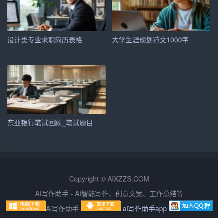
5. 宣传策略：利用社交媒体、网络广告、线下活动等多种
方式，提高品牌知名度。
设计类专业求职简历表格
大学生涯规划范文1000字
六、项目运营
1. 网店搭建：选择合适的电商平台，如淘宝、京东等，进
行店铺装修、商品上架等。
2. 供应链管理：与优质供应商建立合作关系，确保商品质
东亚银行笔试回顾_笔试题目
量和库存稳定。
3. 物流配送：与知名物流企业合作，提供快速、便捷的配
送服务。
Copyright © AIXZZS.COM
4. 客户服务：设立客服团队，提供售前咨询、售后解答等
AI写作助手 - AI智能写作、创意文案、工作总结等
服务，提高客户满意度。
Ai写作助手
ai写作助手app
5. 数据分析：定期分析销售数据，调整产品结构、营销策