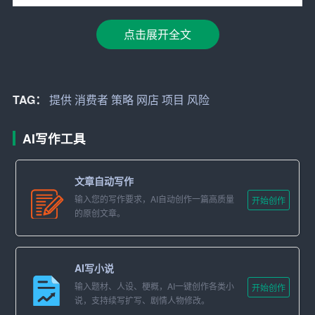
3. 政策扶持：我国政府高度重视电子商务发展，出台了一
系列政策措施，为网店创业提供了有力支持。
点击展开全文
三、项目定位
1. 产品定位：以消费者需求为导向，精选优质、特色商
TAG：
提供
消费者
策略
网店
项目
风险
品，满足不同消费群体的需求。
AI写作工具
2. 服务定位：以客户为中心，提供高效、便捷、人性化的
购物体验。
文章自动写作
3. 品牌定位：树立良好的品牌形象，打造具有竞争力的网
输入您的写作要求，AI自动创作一篇高质量
开始创作
店品牌。
的原创文章。
四、项目目标
AI写小说
1. 短期目标：在3个月内，完成网店搭建，实现销售额达到
输入题材、人设、梗概，AI一键创作各类小
开始创作
10万元。
说，支持续写扩写、剧情人物修改。