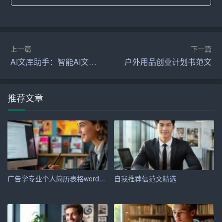
2. 中期目标：在1年内，实现销售额达到100万元，积累一
定客户群体。
3. 长期目标：在3年内，成为行业领军品牌，实现销售额达
上一篇
下一篇
到1000万元。
AI文库助手：智能AI文档助手的新选择
户外用品创业计划书范文
五、项目
策略
推荐文章
1. 产品策略：精选优质商品，注重产品创新，满足消费者
多样化需求。
2. 价格策略：采用市场渗透定价策略，以较低价格吸引消
费者，提高市场占有率。
3. 促销策略：开展多样化促销活动，如限时折扣、满减优
广告学专业个人简历表格word...
自我推荐信范文精选
惠等，提高消费者购买意愿。
4. 渠道策略：利用互联网平台，如淘宝、京东等，拓宽销
售渠道。