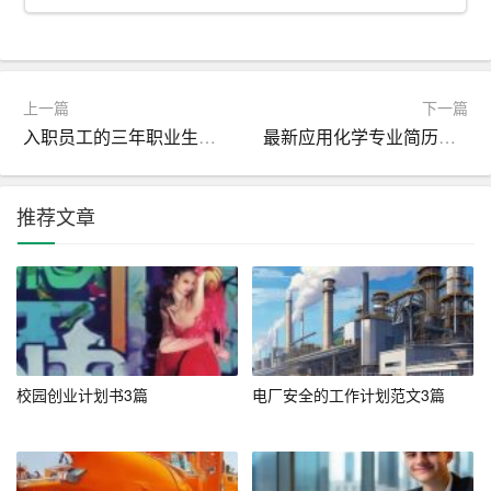
实习经历
[起始年月] – [结束年月] [公司名称]
上一篇
下一篇
入职员工的三年职业生涯规划范文
最新应用化学专业简历表格
职位：纺织工艺实习生
主要职责：
推荐文章
– 参与纺织品生产流程的设计与优化。
– 负责纺织材料的检测与质量控制。
– 学习并操作各类纺织机械设备。
– 协助工程师进行工艺改进和技术研究。
校园创业计划书3篇
电厂安全的工作计划范文3篇
—
项目
经验