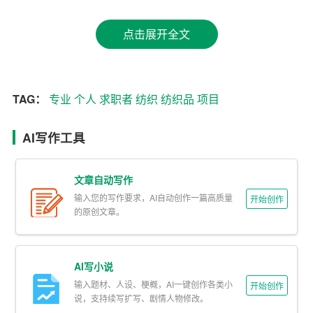
教育背景
点击展开全文
[起始年月] – [结束年月] [大学名称]
专业
：
纺织
工程与工艺
学位：[学士/硕士/博士]
TAG：
专业
个人
求职者
纺织
纺织品
项目
主要课程：
AI写作工具
– 纺织材料学
文章自动写作
– 纺织工艺学
输入您的写作要求，AI自动创作一篇高质量
开始创作
的原创文章。
– 纺织机械与设备
–
纺织品
设计
AI写小说
– 纺织品检测与质量控制
输入题材、人设、梗概，AI一键创作各类小
开始创作
说，支持续写扩写、剧情人物修改。
—