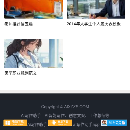
[起始年月] – [结束年月] [项目名称]
项目描述：
老师推荐信五篇
2014年大学生个人履历表模板...
– 本项目旨在研发新型环保纺织品。
– 通过对传统工艺的改进，提高产品的质量和环保性能。
个人贡献：
医学职业规划范文
– 参与项目规划与设计。
– 负责材料的选取与测试。
– 分析实验数据，撰写研究报告。
Copyright © AIXZZS.COM
—
AI写作助手 - AI智能写作、创意文案、工作总结等
Ai写作助手
ai写作助手app
技能与证书