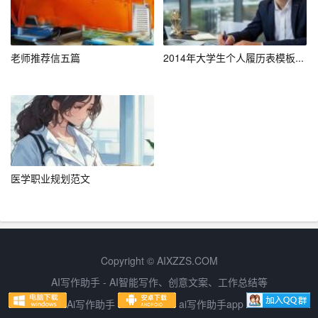
3. 右键点击，选择“粘贴”命令，或者使用快捷键Ctrl+V进行
粘贴。
老师推荐信五篇
2014年大学生个人履历表模板...
步骤三：调整格式
1. 粘贴后的简历内容可能需要调整格式，以确保与目标文
档的整体风格一致。
2. 可以通过修改字体、字号、行间距等，使简历内容更加
医学职业规划范文
美观易读。
步骤四：保存文档
1. 完成简历的粘贴和格式调整后，及时保存文档。
Copyright © AIXZZS.COM
2. 可以选择保存为Word、Excel或者PDF格式，根据需要
AI写作助手 - AI智能写作、创意文案、工作总结等
选择合适的格式。
Ai写作助手
ai写作助手app