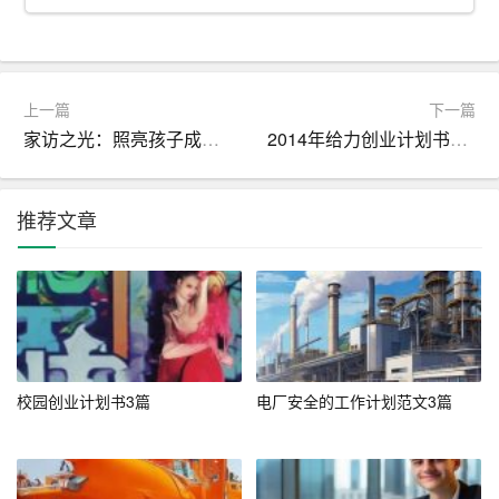
2. 设置文档格式：根据
需要
设置文档的格式，包括字体、
字号、行间距等，确保文档美观易读。
以下是具体的粘贴步骤：
上一篇
下一篇
家访之光：照亮孩子成长之路，构建家校共育新格局
2014年给力创业计划书模板，各行业通杀
步骤一：复制简历内容
1. 打开筛选通过的简历文档。
推荐文章
2. 使用鼠标选中需要复制的简历内容，包括求职者的基本
信息、工作经验、教育背景等。
3. 右键点击选中的内容，选择“复制”命令，或者使用快捷键
Ctrl+C进行复制。
步骤二：粘贴到目标文档
校园创业计划书3篇
电厂安全的工作计划范文3篇
1. 打开之前创建的简历汇总文档。
2. 将光标定位到需要粘贴简历的位置。