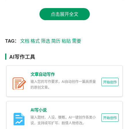
3. 准备简历筛选表格：制作一个简历筛选表格，用于记录
每位求职者的信息、评分以及筛选结果。
点击展开全文
二、筛选简历的步骤
1. 初步筛选：根据招聘要求，快速浏览简历，剔除明显不
TAG：
文档
格式
筛选
简历
粘贴
需要
符合要求的简历。
AI写作工具
2. 详细评估：对初步筛选通过的简历进行详细评估，按照
设定的评分标准为每位求职者打分。
文章自动写作
3. 分类汇总：将筛选通过的简历按照岗位要求进行分类，
输入您的写作要求，AI自动创作一篇高质量
开始创作
例如分为“优先考虑”、“备选人员”等。
的原创文章。
三、筛选后的简历表格如何粘贴
AI写小说
1. 创建新的文档：为筛选后的简历创建一个新的文档，例
输入题材、人设、梗概，AI一键创作各类小
开始创作
如Word、Excel或者PDF
格式
。
说，支持续写扩写、剧情人物修改。