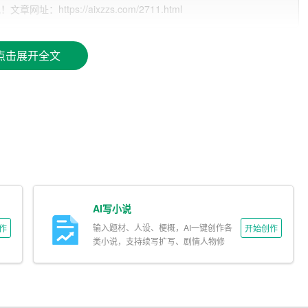
学和学术领域的水平逐渐下滑。面对这些争议，我们应该如何看待
ttps://aixzzs.com/2711.html
点击展开全文
的创作，而是作为一种辅助工具，帮助人们更好地进行写作。在实
，使得 AI 能够更好地理解人类的意图和需求，从而生成更加
代人类，而是让人类从繁琐的文字任务中解脱出来，将更多的精力
通过 AI 技术，我们可以更好地保障文字的准确性和规范性。
献资料，提高研究效率；在新闻领域，AI 写作可以保证新闻报
写作可以完全取代人类的创作，因为文学作品需要人类的情感和
AI 写作，提高文字工作的效率，为人类创作提供更好的基础。
AI写小说
输入题材、人设、梗概，AI一键创作各
作
开始创作
巧，以便在文字世界中自由翱翔呢？
类小说，支持续写扩写、剧情人物修
改。
写作是基于大数据和机器学习技术实现的。因此，我们需要学习一
基本原理，这样才能更好地理解和运用 AI 写作。