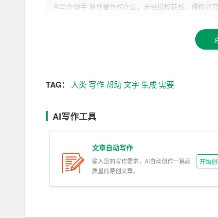
忧，AI 写作可能导致文字质量的下降，使得文
AI写作助手 原创著作权作品，未经授权转载，侵权必究！文章网址：h
AI 写作呢？
首先，我们要认识到，AI 写作并不是取代人类
际应用中，AI 写作往往
需要
人类作者的参与和指导
符合人类期望的文字。因此，AI 写作并不是取
投入到创新和思考中。
TAG：
人类
写作
帮助
文字
生成
需要
其次，AI 写作并不会导致文字质量的下降。相反，
AI写作工具
在学术领域，AI 写作可以帮助研究者快速整理文
道的及时性和客观性。当然，这并不意味着 AI 
想象力，这是 AI 无法替代的。但我们可以利用 
文章自动写作
输入您的写作要求，AI自动创作一篇高
开始创
那么，作为人类，我们应该如何掌握 AI 写作技
质量的原创文章。
首先，我们需要了解 AI 写作的基本原理。AI 
些基本的计算机科学知识，了解大数据和机器学习的