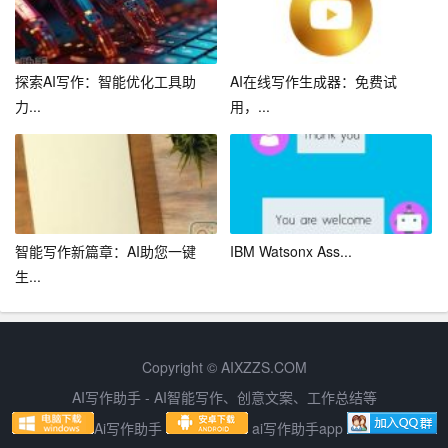
们挖掘潜在的写作技巧，展现独特风格。我们要充分利用
AI 写作的优势，不断提高自己的写作水平，为我们的生活
和事业增添色彩。同时，我们也要认识到 AI 写作的局限
探索AI写作：智能优化工具助
AI在线写作生成器：免费试
性，善于运用自己的智慧和创造力，使文章更具个性和价
力...
用，...
值。在 AI 写作的时代，让我们一起努力，成为聪明、富有
创造力的写作作家。
智能写作新篇章：AI助您一键
IBM Watsonx Ass...
生...
Copyright © AIXZZS.COM
AI写作助手 - AI智能写作、创意文案、工作总结等
Ai写作助手
ai写作助手app