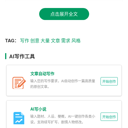
4. 可控性：我们可以通过设置参数和指令，让 AI 按照我们
点击展开全文
的要求进行写作，使文章符合我们的需求。
二、挖掘 AI 写作技巧
TAG：
写作
创意
大量
文章
需求
风格
1. 语言表达：AI 写作助手在生成文章时，会根据语境和需
求选择合适的词汇和句式。我们可以学习 AI 的语言表达方
AI写作工具
式，提高自己的写作水平。
2. 逻辑结构：AI 写作助手会根据文章主题和内容，合理安
文章自动写作
排文章的结构和层次。我们可以借鉴 AI 的逻辑结构，使自
输入您的写作要求，AI自动创作一篇高质量
开始创作
己的文章更加清晰易懂。
的原创文章。
3.
创意
发挥：虽然 AI 写作基于数据和算法，但它在创意发
挥方面也具有一定的优势。我们可以借助 AI 的创意，为自
AI写小说
己的写作增添独特的元素。
输入题材、人设、梗概，AI一键创作各类小
开始创作
说，支持续写扩写、剧情人物修改。
4. 修辞手法：AI 写作助手在生成文章时，会运用一定的修