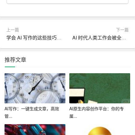
辞手法，使文章更具表现力。我们可以学习 AI 的修辞手
法，提升自己的写作技巧。
三、展现独特风格
上一篇
下一篇
学会 AI 写作的这些技巧让你的文章更受读者欢迎
AI 时代人类工作会被全面取代吗
1. 确定文章主题：在利用 AI 写作助手进行写作时，我们要
明确文章的主题，使 AI 更好地按照我们的需求进行写作。
推荐文章
2. 设定写作风格：我们可以根据文章目标和受众，设定写
作风格，让 AI 写作助手生成符合我们要求的文章。
3. 融入个人观点：在 AI 写作的基础上，我们可以加入自己
的观点和思考，使文章更具个性和独特性。
4. 调整文章结构：我们可以根据文章内容和逻辑，对 AI 生
AI写作：一键生成文章，高效
AI原生内容创作平台：你的专
成的文章进行调整，使其更加符合我们的需求。
管...
属...
总之，AI 写作助手作为一种新兴的写作方式，可以帮助我