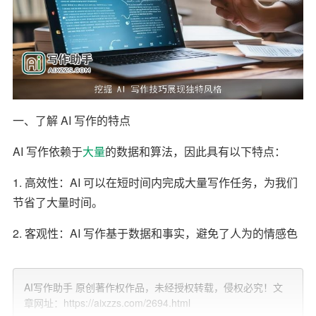
一、了解 AI 写作的特点
AI 写作依赖于
大量
的数据和算法，因此具有以下特点：
1. 高效性：AI 可以在短时间内完成大量写作任务，为我们
节省了大量时间。
2. 客观性：AI 写作基于数据和事实，避免了人为的情感色
彩，使
文章
更加客观公正。
3. 多样性：AI 可以根据不同的
需求
，生成多种风格和题材
AI写作助手 原创著作权作品，未经授权转载，侵权必究！文
章网址：https://aixzzs.com/2694.html
的文章，帮助我们拓展写作思路。