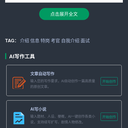
1. 开场：用简短的语言介绍自己的基本信息，如姓名、年
点击展开全文
龄、籍贯等。
2. 教育背景：介绍自己的学历、所学专业、毕业院校等。
TAG：
介绍
信息
特岗
考官
自我介绍
面试
3. 工作经历：简要介绍自己的工作经历，包括实习、兼职
和全职工作。
AI写作工具
4. 求职意向：阐述自己为何选择特岗教师这一岗位，以及
自己的职业规划。
文章自动写作
输入您的写作要求，AI自动创作一篇高质量
三、自我介绍技巧
开始创作
的原创文章。
1. 语言简练：自我介绍要简洁明了，避免冗长和啰嗦。在
有限的时间内，让考官了解到您的关键信息。
AI写小说
2. 逻辑清晰：自我介绍的内容要有条理，层次分明。可以
输入题材、人设、梗概，AI一键创作各类小
开始创作
说，支持续写扩写、剧情人物修改。
先介绍自己的基本信息，然后依次介绍教育背景、工作经