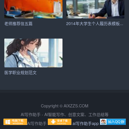
7. 避免负面信息：在自我介绍中，尽量避免提及自己的缺
点和不足。即使被问到，也要巧妙地转化，将其变成自己
的优点。
老师推荐信五篇
2014年大学生个人履历表模板...
四、实战演练
在准备特岗教师招聘面试时，您可以提前进行自我介绍的
实战演练。可以请朋友或家人扮演考官，模拟面试场景，
反复练习。通过实战演练，您可以发现自己的不足，及时
调整和完善自我介绍的内容和表达方式。
医学职业规划范文
总之，掌握特岗教师招聘面试自我介绍技巧，有助于您在
面试中展现自信、凸显优势。希望本文能为您提供有益的
帮助，祝您面试成功！
Copyright © AIXZZS.COM
AI写作助手 - AI智能写作、创意文案、工作总结等
Ai写作助手
ai写作助手app