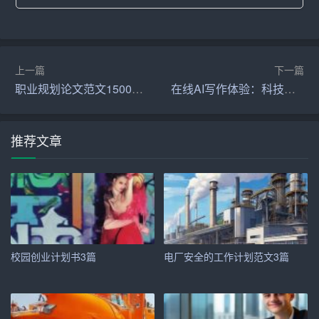
历和求职意向。
3. 突出优点：在自我介绍中，要突出自己的优点和特长，
如教育教学能力、沟通协调能力、团队协作能力等。可以
上一篇
下一篇
通过实例来证明自己的优点。
职业规划论文范文1500字左右
在线AI写作体验：科技创新，让创作更轻松
4. 保持自信：在自我介绍过程中，要保持自信、微笑，展
示出自己的精神风貌。即使遇到突发情况，也要保持冷
推荐文章
静，应对自如。
5. 注意细节：自我介绍时，要注意自己的语言、语速、语
调、表情等细节。这些细节往往能反映出您的素质和修
养。
6. 适度展示：在自我介绍中，可以适度展示自己的才华和
校园创业计划书3篇
电厂安全的工作计划范文3篇
成就，如获得的荣誉、奖项等。但要注意不要过于炫耀，
以免给考官留下不好的印象。