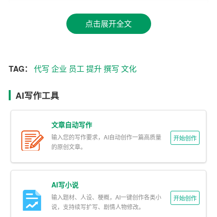
章内容和风格。
点击展开全文
二、AI代写在会展设计企业文化中的应用场景
1. 企业内刊：AI代写可以为企业内刊
撰写
文章，传递企业
价值观，提升
员工
认同感。
TAG：
代写
企业
员工
提升
撰写
文化
2. 企业宣传：AI代写可以为企业宣传材料撰写文案，展示
AI写作工具
企业形象，提高品牌知名度。
3. 企业培训：AI代写可以为企业培训课程编写教材，帮助
文章自动写作
员工提升专业技能。
输入您的写作要求，AI自动创作一篇高质量
开始创作
的原创文章。
4. 企业演讲：AI代写可以为企业领导撰写演讲稿，阐述企
业理念，激发员工斗志。
AI写小说
三、AI代写如何助力会展设计企业文化
输入题材、人设、梗概，AI一键创作各类小
开始创作
说，支持续写扩写、剧情人物修改。
1. 提升企业文化传播效率：通过AI代写，企业可以快速生