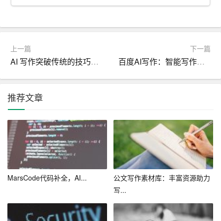
成各类文化宣传资料，扩大企业文化的影响力。
2. 丰富企业文化内涵：AI代写可以借助海量数据，为企业
提供深入的文化研究，丰富企业文化的内涵。
上一篇
下一篇
AI 写作突破传统的技巧指南
百度AI写作：智能写作的创新之旅
3. 强化企业文化认同：通过AI代写，企业可以传递出更具
说服力的文化理念，增强员工对企业的认同感。
推荐文章
4. 提高企业竞争力：优秀的企业文化是企业核心竞争力的
一部分。AI代写可以帮助企业打造独具特色的文化体系，
从而提升整体竞争力。
总之，AI代写在会展设计企业文化方面具有巨大的潜力。
企业应当充分认识到这一点，积极引入AI代写技术，以提
MarsCode代码补全，AI...
公文写作素材库：丰富资源助力
升企业文化的传播力、影响力和竞争力。同时，企业也应
写...
当关注AI代写技术的发展动态，不断探索其在企业文化领
域的创新应用，为企业的长远发展奠定坚实基础。