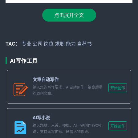
姓名：张三
点击展开全文
性别：男
年龄：25岁
TAG：
专业
公司
岗位
求职
能力
自荐书
学历：本科
AI写作工具
专业：市场营销
3. 教育背景
文章自动写作
输入您的写作要求，AI自动创作一篇高质量
这部分要列出自己的学习经历，包括学校、专业、在校期
开始创作
的原创文章。
间的荣誉等。例如：
教育背景：
AI写小说
2015年-2019年，XX大学市场营销专业，本科毕业。
输入题材、人设、梗概，AI一键创作各类小
开始创作
说，支持续写扩写、剧情人物修改。
在校期间，荣获“优秀学生干部”、“三好学生”等荣誉称号。