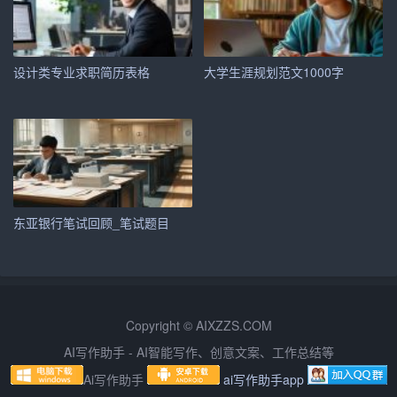
（1）熟练掌握市场营销相关知识，具备较强的市场分析、
策划能力。
设计类专业求职简历表格
大学生涯规划范文1000字
（2）具有较强的沟通协调能力，能够快速融入团队，高效
完成任务。
（3）具有较强的学习能力，善于总结经验，不断提升自
己。
6. 自我评价
东亚银行笔试回顾_笔试题目
这部分要对自己进行客观、全面的评价，包括优点、缺点
等。例如：
自我评价：
Copyright © AIXZZS.COM
AI写作助手 - AI智能写作、创意文案、工作总结等
我性格开朗、积极向上，具备较强的团队协作能力。在学
Ai写作助手
ai写作助手app
习、工作中，我始终保持着认真负责的态度，勇于面对挑