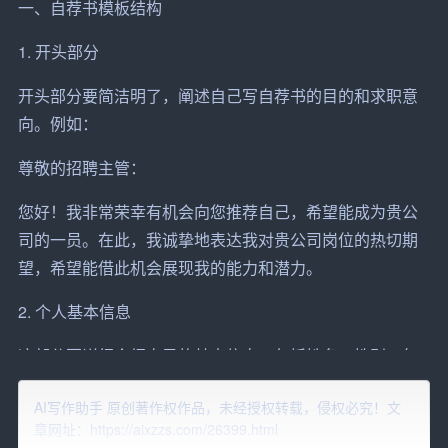
一、自荐书模板结构
1. 开头部分
开头部分要简洁明了，阐述自己写自荐书的目的和求职意
向。例如：
尊敬的招聘主管：
您好！我非常荣幸有机会向您推荐自己，希望能成为贵
公
司
的一员。在此，我诚挚地表达我对贵公司
岗位
的热切期
望，希望能借此机会展现我的
能力
和潜力。
2. 个人基本信息
这部分要详细介绍自己的基本信息，包括姓名、性别、年
龄、学历、
专业
等。例如：
AI写作助手 原创著作权作品，未经授权转载，侵权必究！文
个人信息：
章网址：https://aixzzs.com/26399.html