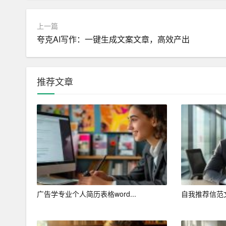
您好！我是一名财务管理专业毕业生，具备扎实的
试，并在一家会计师事务所实习，熟悉了财务报表
上一篇
夸克AI写作：一键生成文案文章，高效产出
1. 认真负责，对待工作一丝不苟；
2. 团队协作能力强，善于沟通；
推荐文章
3. 适应能力强，能迅速融入工作环境。
四、创新思维型
尊敬的招聘经理：
您好！我是一名视觉传达专业毕业生，具备扎实的
并获得优异成绩。以下是我的部分作品：
广告学专业个人简历表格word...
1. 设计了一款智能家居产品，获得全国大学生设
自我推荐信范
2. 参与某品牌形象设计，提升品牌知名度；