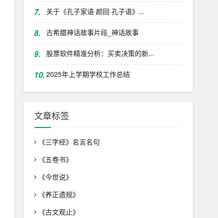
7.
关于《孔子家语·颜回·孔子语》...
8.
古希腊神话故事片段_神话故事
9.
股票软件精准分析：买卖决策的新...
10.
2025年上学期学校工作总结
文章标签
《三字经》名言名句
《五卷书》
《今世说》
《养正遗规》
《古文观止》