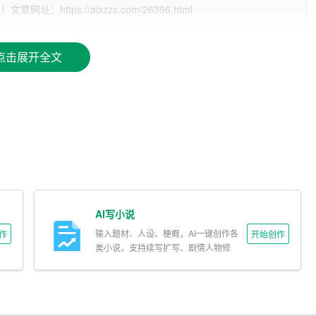
ttps://aixzzs.com/26396.html
备扎实的编程基础和丰富的实践经验。在大学期间，我通过自
个项目实践。我相信，我的
能力
和热情能够为贵公司带来价值。
点击展开全文
绩优异，多次获得奖学金。我曾担任校市场营销协会副会长，
验。以下是我的部分成果：
多同学参与；
场调研及推广方案；
AI写小说
输入题材、人设、梗概，AI一键创作各
作
开始创作
为企业提供改进建议。
类小说，支持续写扩写、剧情人物修
改。