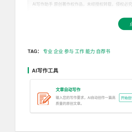
AI写作助手 原创著作权作品，未经授权转载，侵权必究！文章网址：h
您好！我是一名热爱编程的计算机
专业
毕业生，具
学掌握了Java、Python等编程语言，并
参与
了多
二、实力展示型
尊敬的招聘经理：
TAG：
专业
企业
参与
工作
能力
自荐书
您好！我是一名市场营销专业毕业生，在校期间成
组织并参与了多项活动，积累了丰富的市场营销经
AI写作工具
1. 组织校园营销活动，提高协会知名度，吸引更
2. 担任项目组长，带领团队完成某品牌手机的市
文章自动写作
输入您的写作要求，AI自动创作一篇高
开始创
3. 参与某知名
企业
实习，深入了解企业运营模式，
质量的原创文章。
三、诚恳务实型
尊敬的招聘经理：