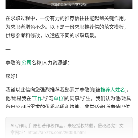
在求职过程中，一份有力的推荐信往往能起到关键作用，
为求职者增色不少。以下是一份求职推荐信的范文模板，
供您参考和修改，以适应不同的求职场景。
—
尊敬的[
公司
名称]人力资源部：
您好！
我谨以此信向您强烈推荐我熟悉并尊敬的[被
推荐人
姓名
]，
他/她是我在[
工作
/学习
单位
]的同事/学生，我们认为他/她具
备贵公司所需求的优秀品质和技能，非常适合[所申请职位
名称]这一岗位。
AI写作助手 原创著作权作品，未经授权转载，侵权必究！文
一、个人背景
章网址：https://aixzzs.com/26356.html