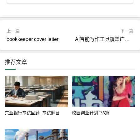
三、综合素质
1. 责任心：[被推荐人姓名]具备强烈的责任心，对待工作认
上一篇
下一篇
真负责，能够在压力下保持冷静，确保工作质量和进度。
bookkeeper cover letter
AI智能写作工具覆盖广泛，适合各类写作需求
2. 适应能力：[被推荐人姓名]具备较强的适应能力，能够迅
速融入新的工作环境，与团队成员建立良好的合作关系。
推荐文章
3. 团队精神：[被推荐人姓名]具备良好的团队精神，能够主
动承担责任，为团队的成功贡献力量。
四、个人评价
[被推荐人姓名]是一位勤奋、敬业、有责任心的优秀人才。
东亚银行笔试回顾_笔试题目
校园创业计划书3篇
他/她在[工作/学习单位]的表现得到了同事和上级的一致好
评。我们相信，他/她一定能够胜任贵公司的[所申请职位名
称]岗位，并为公司的发展作出贡献。