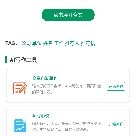
[被推荐人姓名]于[毕业院校]获得[专业名称]专业的[学位名
称]，在校期间，他/她表现出极高的学术素养和人际交往能
点击展开全文
力。毕业后，他/她在[工作单位]担任[职位名称]，积累了丰
富的实践经验。
TAG：
公司
单位
姓名
工作
推荐人
推荐信
二、专业技能
1. 业务能力：[被推荐人姓名]在[工作/学习单位]期间，积极
AI写作工具
参与各项工作，展现出较强的业务能力和执行力。他/她善
于分析问题、解决问题，并具备良好的团队协作精神。
文章自动写作
输入您的写作要求，AI自动创作一篇高质量
2. 专业技能：[被推荐人姓名]熟练掌握[相关技能，如计算
开始创作
的原创文章。
机操作、外语水平、专业技能等]，在[工作/学习单位]的相
关项目中发挥了重要作用。
AI写小说
3. 沟通能力：[被推荐人姓名]具备良好的沟通能力，能够与
输入题材、人设、梗概，AI一键创作各类小
开始创作
同事、上级和客户建立良好的关系，有效协调各方资源，
说，支持续写扩写、剧情人物修改。
推动项目顺利进行。