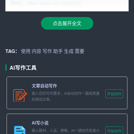
利用AI进行写作的优点
章网址：https://aixzzs.com/2634.html
使用
AI写作助手有几个明显的优点：
点击展开全文
1. 效率提升：AI可以在短时间内生成大量文本，这对于需
要处理大量写作任务的人来说是一个巨大的优势。
2. 质量保证：AI助手可以检测文本中的错误，并提供修改
TAG：
使用
内容
写作
助手
生成
需要
建议，从而提升写作的质量。
AI写作工具
3. 创意激发：一些高级的AI工具能够提供新的写作思路和
创意，帮助作者打破思维定势。
文章自动写作
4. 语言学习：AI助手通常支持多种语言，可以帮助用户学
输入您的写作要求，AI自动创作一篇高质量
开始创作
的原创文章。
习新的语言或提高第二语言的写作能力。
AI写作助手的实际应用
AI写小说
AI写作助手可以在多个场景中发挥作用：
输入题材、人设、梗概，AI一键创作各类小
开始创作