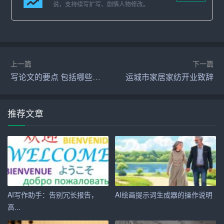
说，支持续写扩写、剧情人物修改。
–
内容
营销：对于内容创作者来说，AI可以帮助生成文章、
博客帖子、社交媒体内容等。
– 学术写作：学生和研究人员可以使用AI来整理思路、生成
草稿，甚至辅助进行文献综述。
上一篇
下一篇
写论文的要点 包括哪些内容
运城市家居家纺开业致辞
– 创意写作：
小说
家和平时喜欢写作的人可以使用AI来产生
新的故事想法或角色设定。
推荐文章
– 企业报告：商务人士可以利用AI来撰写报告、提案和演示
文稿，确保语言的专业性和准确性。
如何选择合适的AI写作助手
市面上有许多不同的AI写作助手，如何选择一个适合自己
的呢？
AI写作助手：告别冗长报告，
AI绘画提示词生成器的操作说明
高...
1. 功能需求：首先明确你需要的功能，比如文本生成、语