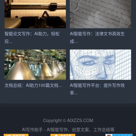
法修正、同义词建议等。
2. 易用性：选择界面友好、操作简单的工具，这样可以更
快地上手和使用。
智能论文写作：AI助力，轻松
AI智能写作：法律文书高效生
3. 准确性：选择那些有良好用户评价和较高准确率的AI写
应...
成...
作助手。
4. 更新频率：AI技术在快速发展，选择那些定期更新、跟
进最新技术的人工智能工具更为理想。
结语
文档总结：AI助力100篇文档...
AI智能写作平台：提升写作效
率...
尽管AI写作助手带来了许多便利，但它也应该被视为一个
辅助工具而不是替代人类写作的全能解决方案。AI缺乏人
类的情感和深度理解，因此，在涉及到需要深刻洞察力和
创造性思维的写作任务时，人类作者仍然是无可替代的。
Copyright © AIXZZS.COM
不过，对于那些希望提高写作效率、提升写作质量的现代
AI写作助手 - AI智能写作、创意文案、工作总结等