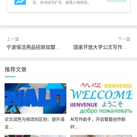
说，支持续写扩写、剧情人物修改。
4. 语言魅力：运用修辞手法、生动形象的描绘和有趣的故
事，让文章更具吸引力。
5. 个性化
表达
：展现自己的独特风格，让文章具有辨识
上一篇
下一篇
度。
宁波保洁用品招商加盟方案
国家开放大学公文写作如何写出简洁明了的公文
四、结尾与升华
推荐文章
1. 总结全文：在结尾部分对文章的主要观点进行简要回
顾，强化读者的记忆。
2. 回应开头：将结尾与文章开头相呼应，使文章形成一个
完整的闭环。
3. 升华主题：在结尾部分对文章主题进行深入思考和升
论文润色与修改的区别：提升语
AI写作助手，开启智能创作新
华，提升文章的思想价值。
言...
时...
五、修改与润色