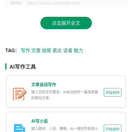
章网址：https://aixzzs.com/2628.html
二、标题与开头
点击展开全文
1. 标题吸引力：运用有趣的比喻、悬念、疑问等手法，打
造一个引人入胜的标题，激发读者的阅读兴趣。
2. 开门见山：在文章开头直接引入主题，简洁明了地阐述
TAG：
写作
文章
结尾
表达
读者
魅力
文章的核心观点，让读者一眼看出文章的价值。
AI写作工具
三、正文写作
1. 结构清晰：合理安排文章结构，分为引言、正文和
结尾
文章自动写作
三个部分，使文章层次分明，易于阅读。
输入您的写作要求，AI自动创作一篇高质量
开始创作
的原创文章。
2. 逻辑严密：确保文章中的论点、论据和论证紧密相连，
形成一个完整的逻辑体系。
AI写小说
3. 丰富素材：运用各种类型的素材，如案例、数据、名言
输入题材、人设、梗概，AI一键创作各类小
开始创作
等，增强文章的说服力。