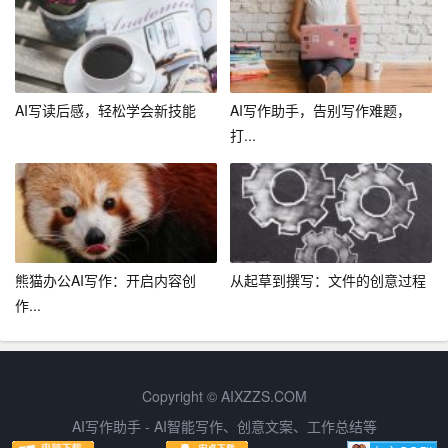
1. 检查语法：确保文章语法正确，无错别字，让读者感受
到你的专业素养。
AI写读后感，轻松学会新技能
AI写作助手，告别写作难题，
2. 优化表达：对文章进行多次修改，力求用更准确、更生
打...
动的词语表达观点。
3. 求教于他人：请教他人的意见和建议，借鉴优秀文章的
经验，不断提升自己的写作水平。
总之，作为一名聪明且富有创造力的写作作家，你需要不
熊猫办公AI写作：开启内容创
从起草到撰写：文件的创意过程
断学习、实践和总结，掌握AI智能写作的技巧秘籍。只有
作...
这样，你的文章才能独具魅力，成为读者眼中的佳作。
Copyright © AIXZZS.COM
AI写作助手 - AI智能写作、创意文案、工作总结等