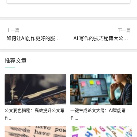
趣。在未来的日子里，我们可以期待，随着技术的进步，A
I写作将越来越贴近人类的需求，越来越具有个性和创新
性。它们不仅可以帮助我们解决信息过载的问题，也可以
拓展我们的想象空间，让我们更好地领略文字的魅力。
上一篇
下一篇
如何让AI创作更好的服务于广告设计行业
AI 写作的技巧秘籍大公开助你快速提升写作能力
总的来说，AI写作是一种充满活力和潜力的写作方式。它
不仅可以帮助我们提高写作效率，也可以拓展我们的创作
边界，让我们更加深入地探索和理解文字的魅力。在这个
推荐文章
数字化的时代，我们既要欣赏人类作家的独特才华，也要
拥抱AI写作带来的全新可能。让我们共同期待，AI写作在
未来能够带给我们更多的惊喜和乐趣。
公文润色揭秘：高效提升公文写
一键生成论文大纲：AI智能写
作...
作...