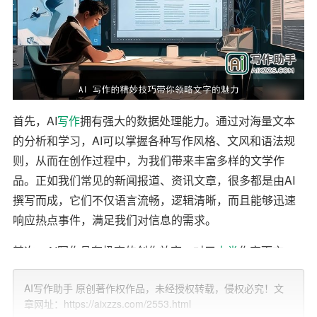
首先，AI
写作
拥有强大的数据处理能力。通过对海量文本
的分析和学习，AI可以掌握各种写作风格、文风和语法规
则，从而在创作过程中，为我们带来丰富多样的文学作
品。正如我们常见的新闻报道、资讯文章，很多都是由AI
撰写而成，它们不仅语言流畅，逻辑清晰，而且能够迅速
响应热点事件，满足我们对信息的需求。
其次，AI写作具有极高的创作效率。对于
人类
作家而言，
创作是一个需要灵感和时间的过程，而AI写作则可以在短
AI写作助手 原创著作权作品，未经授权转载，侵权必究！文
时间内生成
大量
文字，大大提高了创作的效率。这对于那
章网址：https://aixzzs.com/2553.html
些需要大量内容输出的平台来说，无疑具有巨大的吸引