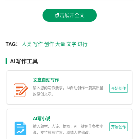
力。同时，AI写作也可以根据用户的需求，
进行
定制化的
创作，使得作品更加贴近读者的兴趣和需求。
点击展开全文
再者，AI写作具有强大的创新性。在传统写作中，人类作
家的创作往往受到个人经验、知识和想象力的限制，而AI
TAG：
人类
写作
创作
大量
文字
进行
写作则可以调用庞大的知识库，进行跨领域的创新。例
如，AI可以结合历史、科技、文化等不同领域的知识，创
AI写作工具
作出全新的故事情节和人物形象，给读者带来全新的阅读
体验。
文章自动写作
然而，尽管AI写作有着诸多优势，但也存在一些争议。有
输入您的写作要求，AI自动创作一篇高质量
开始创作
人认为，AI写作缺乏人类的情感和灵魂，作品往往显得冷
的原创文章。
漠和机械。此外，AI写作也可能导致原创性的缺失，因为
它们往往基于已有的文本进行创作，可能会产生大量的抄
AI写小说
袭和重复。
输入题材、人设、梗概，AI一键创作各类小
开始创作
说，支持续写扩写、剧情人物修改。
尽管如此，我们不能否认AI写作在给我们带来的便利和乐