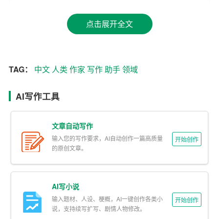
AI写作助手可以根据大量的数据进行训练，从而提高写作
点击展开全文
的准确性。在新闻报道中，AI助手可以快速准确地提取新
闻要素，编写出符合新闻规范的稿件；在学术研究中，AI
助手可以帮助研究者整理数据，生成图表，提高论文的质
量。
TAG：
中文
人类
作家
写作
助手
领域
3.多样性
AI写作工具
AI中文写作助手可以根据不同的需求，灵活地调整写作风
格和内容。在教育领域，AI助手可以根据学生的需求，生
文章自动写作
成个性化的教学材料；在创意产业中，AI助手可以协助作
输入您的写作要求，AI自动创作一篇高质量
开始创作
的原创文章。
家、编剧创作出丰富多彩的故事情节。
4.互动性
AI写小说
AI写作助手可以与用户进行实时互动，根据用户的需求进
输入题材、人设、梗概，AI一键创作各类小
开始创作
行实时调整。在在线教育领域，AI助手可以为学生提供即
说，支持续写扩写、剧情人物修改。