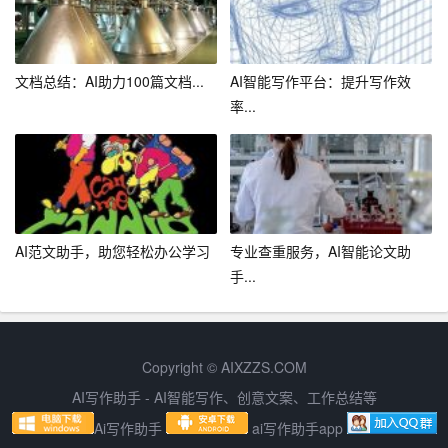
3.知识产权问题
随着AI中文写作的普及，如何保护知识产权成为一个亟待
文档总结：AI助力100篇文档...
AI智能写作平台：提升写作效
解决的问题。在实践中，AI写作助手生成的作品往往涉及
率...
到版权归属、侵权责任等方面的法律问题。因此，相关部
门需要加强对AI中文写作领域的知识产权保护。
三、未来发展趋势
1.人机协作
AI范文助手，助您轻松办公学习
专业查重服务，AI智能论文助
在未来，AI中文写作助手将与人类作家实现更深层次的协
手...
作。人类作家可以利用AI助手进行数据分析、素材整理等
工作，提高写作效率；AI助手也可以根据人类作家的需
求，调整写作风格和内容。通过人机协作，实现更高质量
Copyright © AIXZZS.COM
的中文写作。
AI写作助手 - AI智能写作、创意文案、工作总结等
Ai写作助手
ai写作助手app
2.个性化定制