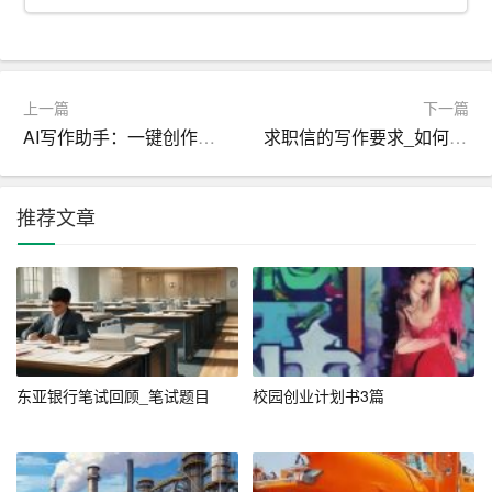
原表格。
三、使用表格工具删除
上一篇
下一篇
1. 打开Word文档，找到需要删除的简历表格。
AI写作助手：一键创作与润色
求职信的写作要求_如何写求职信
2. 将鼠标光标放在表格的任意位置，表格的上方会出现“表
格工具”选项卡。
推荐文章
3. 点击“表格工具”选项卡，在“布局”选项卡中找到“表格”
组。
4. 在“表格”组中，点击“删除”按钮，然后在下拉菜单中选择
“表格”选项。
东亚银行笔试回顾_笔试题目
校园创业计划书3篇
5. 此时，整个表格会被删除。
四、使用查找和
替换
功能删除