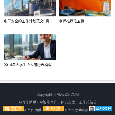
1. 打开Word文档，按下键盘上的“Ctrl + H”组合键，打开“查
找和替换”对话框。
2. 在“查找和替换”对话框中，切换到“替换”选项卡。
电厂安全的工作计划范文3篇
老师推荐信五篇
3. 在“查找
内容
”框中输入表格的代码，如“{表格}”。
4. 在“替换为”框中不输入任何内容。
5. 点击“全部替换”按钮，即可删除文档中所有的表格。
五、注意事项
2014年大学生个人履历表模板...
1. 在删除表格之前，请确保已备份文档，以免误删重要内
容。
2. 删除表格时，注意不要误删其他内容，如文本、图片
Copyright © AIXZZS.COM
等。
AI写作助手 - AI智能写作、创意文案、工作总结等
Ai写作助手
ai写作助手app
3. 如果表格中包含公式或特殊格式，请在删除前确保已了