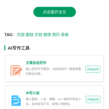
5. 如果表格中有多余的行或列，可以将鼠标光标放在行或
点击展开全文
列的边缘，当光标变成黑色箭头时，按下鼠标左键并拖
动，选中需要删除的行或列。
TAG：
内容
删除
文档
替换
简历
表格
6. 按下键盘上的“Delete”键，即可删除选中的行或列。
二、使用快捷键删除
AI写作工具
1. 打开Word文档，找到需要删除的简历表格。
文章自动写作
2. 将鼠标光标放在表格的任意位置。
输入您的写作要求，AI自动创作一篇高质量
开始创作
的原创文章。
3. 按下键盘上的“Ctrl + X”组合键，即可剪切整个表格。
4. 将光标放在需要粘贴表格的位置，按下键盘上的“Ctrl +
AI写小说
V”组合键，即可粘贴表格。
输入题材、人设、梗概，AI一键创作各类小
开始创作
说，支持续写扩写、剧情人物修改。
5. 选中粘贴后的表格，按下键盘上的“Delete”键，即可删除