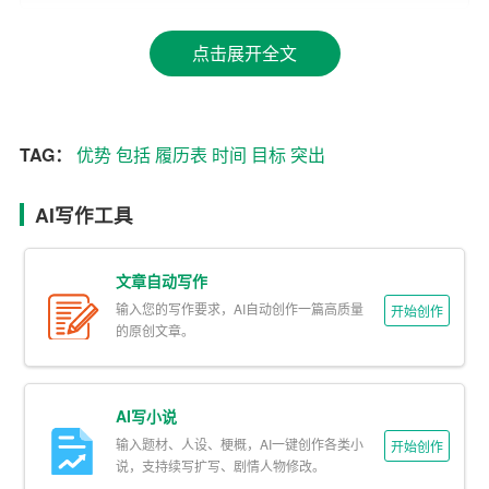
的核心
优势
和亮点，让招聘者一眼就能捕捉到你的价值。
点击展开全文
三、结构清晰
一份优秀的履历表应具备清晰的结构，便于招聘者阅读。
以下是一个常见的履历表结构：
TAG：
优势
包括
履历表
时间
目标
突出
1. 个人信息：
包括
姓名、联系方式、邮箱、个人主页等。
AI写作工具
2. 求职意向：简要说明你的求职目标，如“寻求一份市场部
经理职位”。
文章自动写作
输入您的写作要求，AI自动创作一篇高质量
3. 教育背景：从最高学历开始，依次列出毕业院校、专
开始创作
的原创文章。
业、毕业
时间
等。
4. 工作经验：按时间顺序列出你的工作经历，包括公司名
AI写小说
称、职位、工作时间、主要职责和成果。
输入题材、人设、梗概，AI一键创作各类小
开始创作
说，支持续写扩写、剧情人物修改。
5. 项目经验：如有相关项目经验，可单独列出，包括项目