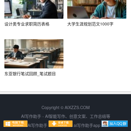
4. 使用关键词，如“团队协作”、“沟通能力”、“责任心”等，
展示你的核心素质。
设计类专业求职简历表格
大学生涯规划范文1000字
五、注意事项
1. 确保信息真实：履历表中的信息必须真实可靠，切勿夸
大或虚构。
2. 注意排版：保持整洁、美观的排版，使履历表更具吸引
东亚银行笔试回顾_笔试题目
力。
3. 适度包装：在保证真实性的前提下，适度展示自己的优
势和特长。
Copyright © AIXZZS.COM
4. 定期更新：随着个人经历的丰富，及时更新履历表，确
AI写作助手 - AI智能写作、创意文案、工作总结等
保其反映最新的职业状态。
Ai写作助手
ai写作助手app
5. 附件：如有作品、证书等附件，可附在履历表后，以增