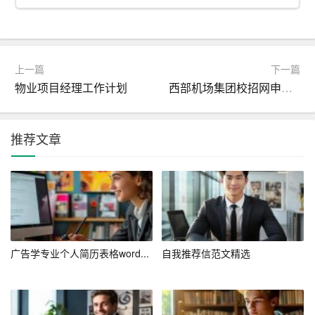
名称、时间、角色和成果。
6. 技能：列出与目标职位相关的技能，如计算机操作、外
语水平、专业技能等。
上一篇
下一篇
物业项目经理工作计划
西部机场集团校招网申指南_网申技巧
7. 荣誉奖项：如有相关荣誉，可列出，包括奖项名称、颁
发单位、时间等。
推荐文章
8. 自我评价：简要介绍自己的性格、优势和职业规划。
四、突出关键信息
在撰写履历表时，要善于突出关键信息。以下是一些建
议：
1. 使用项目符号突出关键点。
广告学专业个人简历表格word...
自我推荐信范文精选
2. 用粗体、斜体等字体强调重要内容。
3. 采用数据、成果等具体描述，避免模糊表达。