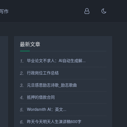
I写作
最新文章
1.
毕业论文不求人：AI自动生成解...
2.
行政岗位工作总结
3.
元旦感恩励志诗歌_励志歌曲
4.
抵押的借款合同
5.
Wordsmith AI：英文...
6.
昨天今天明天人生演讲稿600字