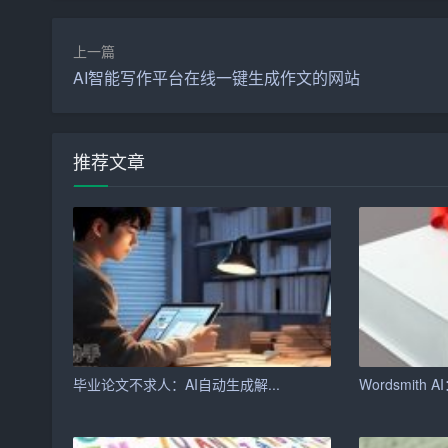
随着AI写作助手的使用越来越广泛，一些创作者开
上一篇
手的情况下，很难独立完成一篇高质量的文章。这
AI智能写作平台在线一键生成作文的网站
2. 文章质量参差不齐
由于AI写作助手生成的文章速度快，部分创作者
推荐文章
不齐的作品。这对于提高文学素养，也构成了阻碍
3. 创新精神缺失
虽然AI写作助手可以激发创新思维，但过度依赖
时，可能会陷入思维定势，难以突破自我。
三、如何充分利用AI写作助手提高文学素养
1. 合理使用AI写作助手
毕业论文不求人：AI自动生成解...
Wordsmith A
创作者应合理安排使用AI写作助手的时间，避免过