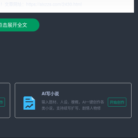
ttps://aixzzs.com/2430.html
点击展开全文
章注入各种新鲜的元素。无论是历史典故、名人名言，还是流行
更具趣味性和可读性，有助于吸引读者。
规则、逻辑清晰的文本。这对于那些追求语言精确性的创作者来
动，创作者可以学习到更多的表达技巧，提高自己的写作水平。
AI写小说
毕竟是一款机器产品，缺乏人类的创新思维。当创作者面临瓶颈
输入题材、人设、梗概，AI一键创作各
作
开始创作
新灵感。这对于提高文学素养，具有很大的帮助。
类小说，支持续写扩写、剧情人物修
改。