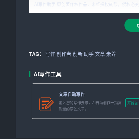
无疑是一种巨大的帮助。
AI写作助手 原创著作权作品，未经授权转载，侵权必究！文章网址：h
2. 丰富多样的素材
AI写作助手拥有海量的素材库，可以轻松地为文
语、网络梗，AI助手都能信手拈来。这使得文章
3. 精准的语言表达
TAG：
写作
创作者
创新
助手
文章
素养
AI写作助手能够根据用户的需求，生成符合语法
说，是一个很好的辅助工具。通过与AI助手的互
AI写作工具
4.
创新
思维激发
文章自动写作
虽然AI写作助手可以完成大部分写作任务，但它
输入您的写作要求，AI自动创作一篇高
开始创
时，AI助手可以提供一种新的思考角度，激发创
质量的原创文章。
二、AI写作助手带来的挑战
1. 依赖性增强