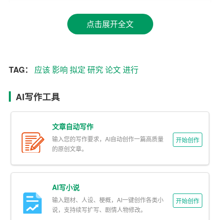
法来进行研究。研究方法应该是适合自己研究的,并且可以
点击展开全文
有效地回答研究问题。
基于以上几个方面,可以拟定出一份符合要求的论文题目。
例如,如果想研究城市化对环境的
影响
,可以拟定出以下几个
TAG：
应该
影响
拟定
研究
论文
进行
题目:
1. 城市化对空气质量的影响研究
AI写作工具
2. 城市化对水资源的影响研究
文章自动写作
3. 城市化对生物多样性保护的影响研究
输入您的写作要求，AI自动创作一篇高质量
开始创作
的原创文章。
以上几个题目都是针对城市化对环境的影响进行研究的,但
研究的具体范围和方法不同。可以根据自己的研究兴趣和
AI写小说
能力,选择一个合适的题目进行研究。
输入题材、人设、梗概，AI一键创作各类小
开始创作
说，支持续写扩写、剧情人物修改。